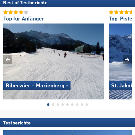
Best of Testberichte
Top für Anfänger
Top-Piste
Biberwier – Marienberg
St. Jakob
Testberichte