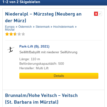
1
-
2
von
2
Skigebieten
Niederalpl – Mürzsteg (Neuberg an
der Mürz)
Europa
Österreich
Steiermark
Hochsteiermark
Mürztal
Park-Lift (Bj. 2021)
Seillift/Babylift mit niederer Seilführung
Länge: 110 m
Beförderungskapazität/h: 500
Hersteller: Multi Lift
Details
Brunnalm/​Hohe Veitsch – Veitsch
(St. Barbara im Mürztal)