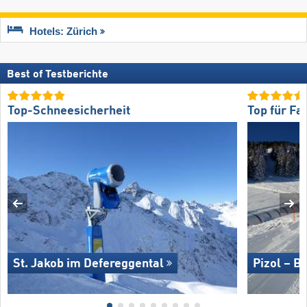
Hotels: Zürich
Best of Testberichte
Top-Schneesicherheit
Top für Fa
St. Jakob im Defereggental
Pizol – B