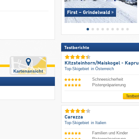
First – Grindelwald
Testberichte
Kitzsteinhorn/​Maiskogel - Kapr
Top-Skigebiet
in Österreich
Kartenansicht
Schneesicherheit
Pistenpräparierung
Testber
Carezza
Top-Skigebiet
in Italien
Familien und Kinder
Pistenpräparierung