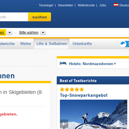
Testsieger
Newsletter
Weltrekorde
Jobs
Deuts
Skigebiet,
suchen
Region,
Begriffe
…
Länder
Gebirgszug, Regionen
ien
Bitte wählen
berichte
Wetter
Lifte & Seilbahnen
Unterkünfte
Tipps
für
den
Hotels: Nordmazedonien
Skiur
hnen
Best of Testberichte
 in Skigebieten (8
Top-Snowparkangebot
gebieten.