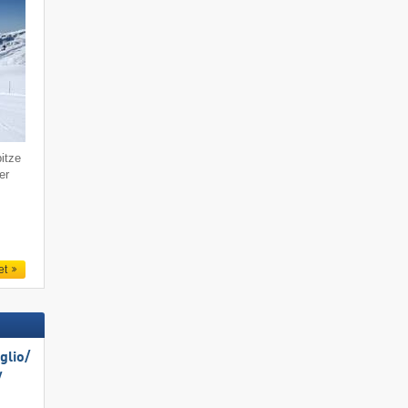
itze
er
et
lio/​
​