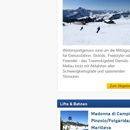
Wintersportgenuss rund um die Mittagsp
für Genussfahrer, Skikids, Freestyler od
Freerider - das Traumskigebiet Damüls-
Mellau lockt mit Abfahrten aller
Schwierigkeitsgrade und spannenden
Skirouten.
Zum Skigebi
Lifte & Bahnen
Madonna di Campig
Pinzolo/​Folgàrida/
Marilleva