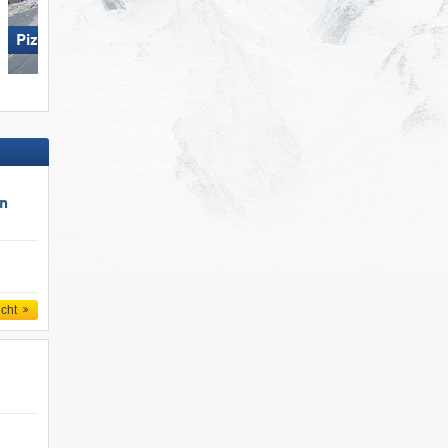
Pizol – Bad Ragaz/​Wangs
San Martino di Castrozza
un
icht