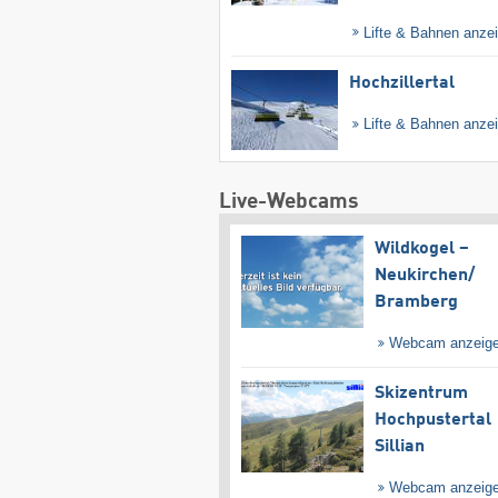
Lifte & Bahnen anze
Hochzillertal
Lifte & Bahnen anze
Live-Webcams
Wildkogel –
Neukirchen/​
Bramberg
Webcam anzeig
Skizentrum
Hochpustertal
Sillian
Webcam anzeig