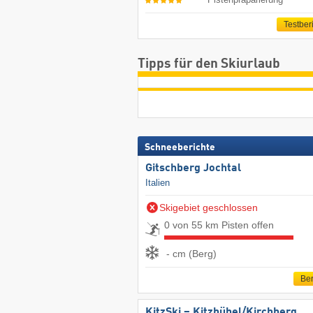
Testber
Tipps für den Skiurlaub
Schneeberichte
Gitschberg Jochtal
Italien
Skigebiet geschlossen
0 von 55 km Pisten offen
- cm (Berg)
Ber
KitzSki – Kitzbühel/​Kirchberg