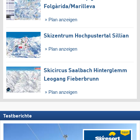
Folgàrida/​Marilleva
Plan anzeigen
Skizentrum Hochpustertal Sillian
Plan anzeigen
Skicircus Saalbach Hinterglemm
Leogang Fieberbrunn
Plan anzeigen
Testberichte