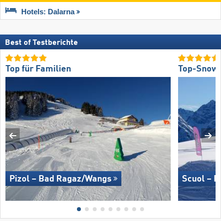
Hotels: Dalarna
Best of Testberichte
Top für Familien
Top-Snow
Pizol – Bad Ragaz/​Wangs
Scuol – M