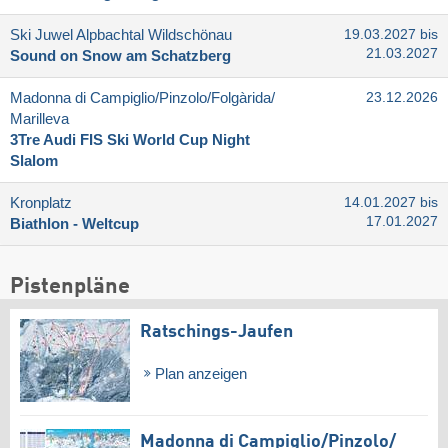
Ski Juwel Alpbachtal Wildschönau
19.03.2027 bis
21.03.2027
Sound on Snow am Schatzberg
Madonna di Campiglio/​Pinzolo/​Folgàrida/​
23.12.2026
Marilleva
3Tre Audi FIS Ski World Cup Night
Slalom
Kronplatz
14.01.2027 bis
17.01.2027
Biathlon - Weltcup
Pistenpläne
Ratschings-Jaufen
Plan anzeigen
Madonna di Campiglio/​Pinzolo/​