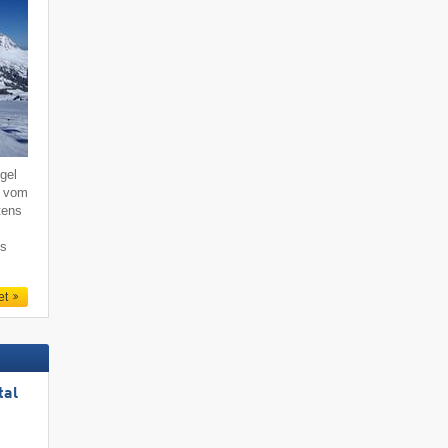
gel
, vom
tens
ns
et
tal