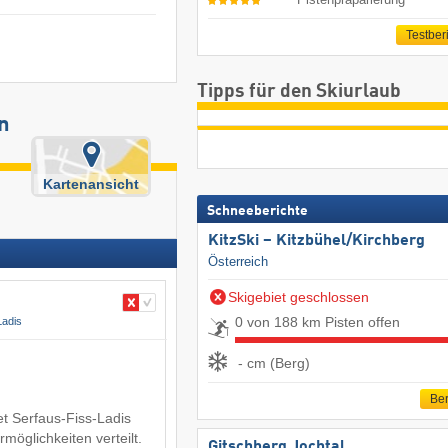
Testber
Tipps für den Skiurlaub
n
Kartenansicht
Schneeberichte
KitzSki – Kitzbühel/​Kirchberg
Österreich
Skigebiet geschlossen
0 von 188 km Pisten offen
Ladis
- cm (Berg)
Ber
t Serfaus-Fiss-Ladis
möglichkeiten verteilt.
Gitschberg Jochtal