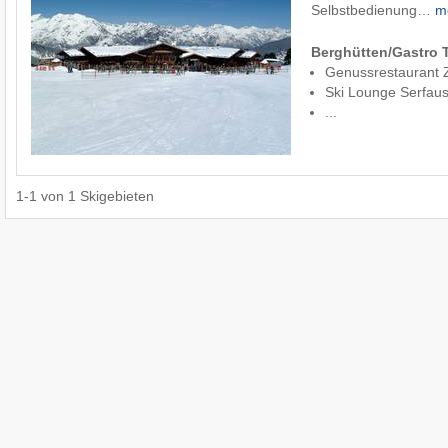
Selbstbedienung…
m
Berghütten/Gastro 
Genussrestaurant Z
Ski Lounge Serfau
...
1
-
1
von
1
Skigebieten