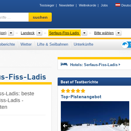
Testsieger
Newsletter
Weltrekorde
Jobs
Deuts
Skigebiet,
suchen
Region,
Begriffe
…
Großregionen
Bezirke
Tourismusregionen
Tal, 
ion)
Landeck
Serfaus-Fiss-Ladis
Bitte wählen
berichte
Wetter
Lifte & Seilbahnen
Unterkünfte
Tipps
für
den
Hotels: Serfaus-Fiss-Ladis
Skiur
us-Fiss-Ladis
Best of Testberichte
ss-Ladis: beste
Top-Pistenangebot
ss-Ladis -
tten