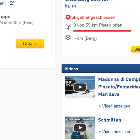
ehr
Italien
Tipps
Skigebiet geschlossen
irbenhütte (Fiss)
0 von 55 km Pisten offen
s
- cm (Berg)
Details
Ber
Videos
Madonna di Campig
Pinzolo/​Folgàrida/
Marilleva
Video anzeigen
Schmitten
Video anzeigen