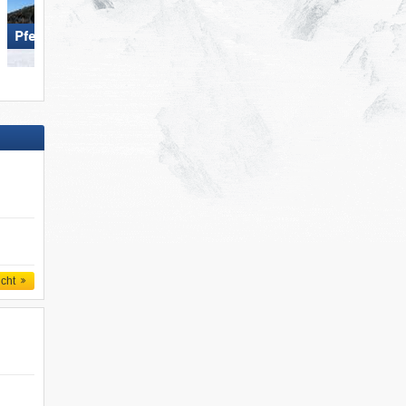
Pfelders
Glungezer – Tulfes
icht