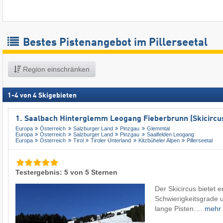
Bestes Pistenangebot im Pillerseetal
Region einschränken
1
-
4
von
4
Skigebieten
1. Saalbach Hinterglemm Leogang Fieberbrunn (Skicircu
Europa
Österreich
Salzburger Land
Pinzgau
Glemmtal
Europa
Österreich
Salzburger Land
Pinzgau
Saalfelden Leogang
Europa
Österreich
Tirol
Tiroler Unterland
Kitzbüheler Alpen
Pillerseetal
Testergebnis: 5 von 5 Sternen
Der Skicircus bietet e
Schwierigkeitsgrade u
lange Pisten.…
mehr