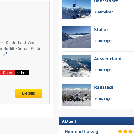
Oberstdorf
anzeigen
Stubai
anzeigen
ssic Kinderland. Am
 Seillift können Kinder
r
Ausseerland
anzeigen
0 km
0 km
Radstadt
Details
anzeigen
Aktuell
Home of Lässig