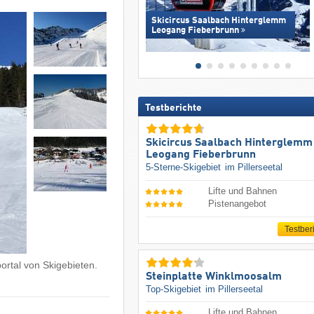
Skicircus Saalbach Hinterglemm
Leogang Fieberbrunn
Testberichte
Skicircus Saalbach Hinterglemm
Leogang Fieberbrunn
5-Sterne-Skigebiet
im Pillerseetal
Lifte und Bahnen
Pistenangebot
Testber
ortal von Skigebieten.
Steinplatte Winklmoosalm
Top-Skigebiet
im Pillerseetal
Lifte und Bahnen