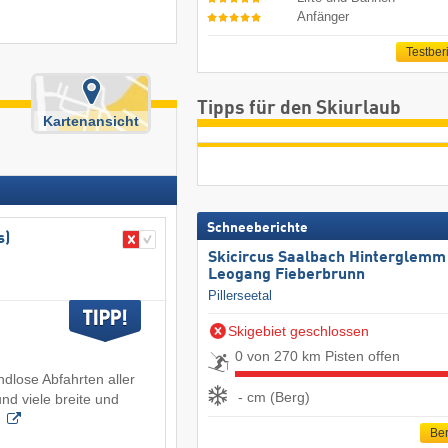
Anfänger
Testber
Tipps für den Skiurlaub
Kartenansicht
Schneeberichte
s)
Skicircus Saalbach Hinterglemm
Leogang Fieberbrunn
Pillerseetal
Skigebiet geschlossen
0 von 270 km Pisten offen
ndlose Abfahrten aller
- cm (Berg)
nd viele breite und
Ber