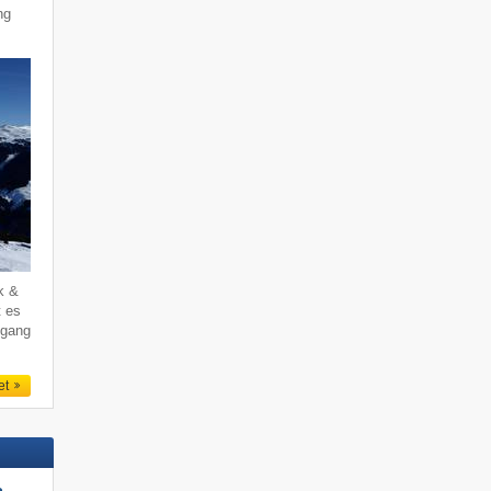
ng
k &
t es
ogang
et