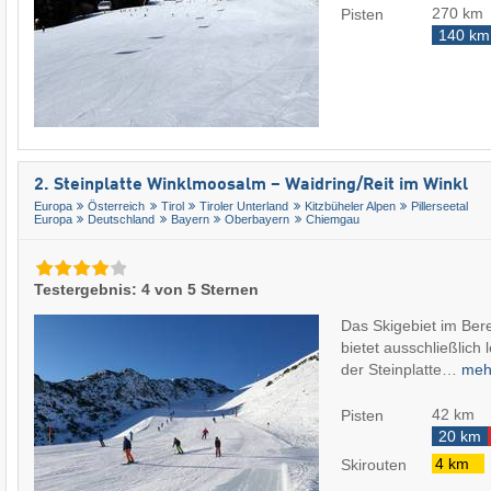
270 km
Pisten
140 km
2. Steinplatte Winklmoosalm – Waidring/​Reit im Winkl
Europa
Österreich
Tirol
Tiroler Unterland
Kitzbüheler Alpen
Pillerseetal
Europa
Deutschland
Bayern
Oberbayern
Chiemgau
Testergebnis: 4 von 5 Sternen
Das Skigebiet im Be
bietet ausschließlich 
der Steinplatte…
me
42 km
Pisten
20 km
4 km
Skirouten