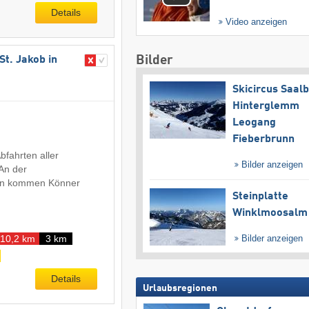
Details
Video anzeigen
Bilder
St. Jakob in
Skicircus Saal
Hinterglemm
Leogang
Fieberbrunn
bfahrten aller
Bilder anzeigen
An der
hn kommen Könner
Steinplatte
Winklmoosalm
Bilder anzeigen
10,2 km
3 km
Details
Urlaubsregionen