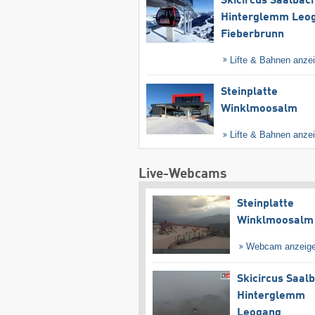
Skicircus Saalbac
Hinterglemm Leo
Fieberbrunn
Lifte & Bahnen anze
Steinplatte
Winklmoosalm
Lifte & Bahnen anze
Live-Webcams
Steinplatte
Winklmoosalm
Webcam anzeig
Skicircus Saal
Hinterglemm
Leogang