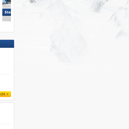
Steinplatte Winklmoosalm
Steinplatte Winklmoosalm
icht