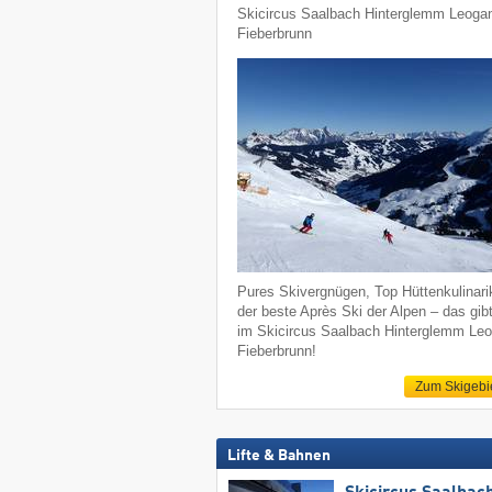
Skicircus Saalbach Hinterglemm Leoga
Fieberbrunn
Pures Skivergnügen, Top Hüttenkulinari
der beste Après Ski der Alpen – das gib
im Skicircus Saalbach Hinterglemm Le
Fieberbrunn!
Zum Skigebi
Lifte & Bahnen