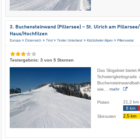
3. Buchensteinwand (Pillersee) – St. Ulrich am Pillersee/​
Haus/​Hochfilzen
Europa
Österreich
Tirol
Tiroler Unterland
Kitzbüheler Alpen
Pillerseetal
Testergebnis: 3 von 5 Sternen
Das Skigebiet bietet A
Schwierigkeitsgrade. 
Buchensteinwandba
wie…
mehr
21,2 km
Pisten
8 km
2,5 km
Skirouten