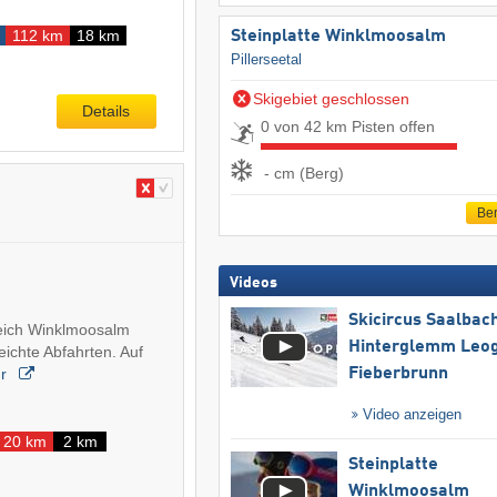
112 km
18 km
Steinplatte Winklmoosalm
Pillerseetal
Skigebiet geschlossen
Details
0 von 42 km Pisten offen
- cm (Berg)
Ber
Videos
Skicircus Saalbac
reich Winklmoosalm
Hinterglemm Leo
leichte Abfahrten. Auf
Fieberbrunn
hr
Video anzeigen
20 km
2 km
Steinplatte
Winklmoosalm