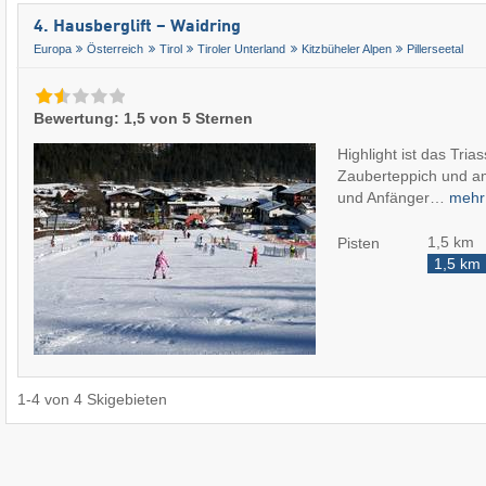
4. Hausberglift – Waidring
Europa
Österreich
Tirol
Tiroler Unterland
Kitzbüheler Alpen
Pillerseetal
Bewertung: 1,5 von 5 Sternen
Highlight ist das Tria
Zauberteppich und am
und Anfänger…
meh
1,5 km
Pisten
1,5 km
1
-
4
von
4
Skigebieten