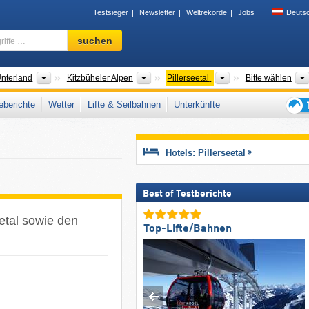
Testsieger
Newsletter
Weltrekorde
Jobs
Deuts
Skigebiet,
suchen
Region,
Begriffe
…
der
Großregionen
Tourismusregionen
Tourismusregionen
Unterland
Kitzbüheler Alpen
Pillerseetal
Bitte wählen
berichte
Wetter
Lifte & Seilbahnen
Unterkünfte
Tipps
für
den
Hotels: Pillerseetal
Skiur
Best of Testberichte
etal sowie den
Top-Lifte/Bahnen