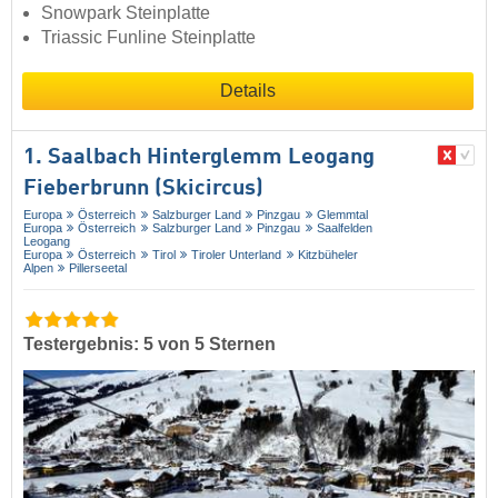
Snowpark Steinplatte
Triassic Funline Steinplatte
Details
1. Saalbach Hinterglemm Leogang
Fieberbrunn (Skicircus)
Europa
Österreich
Salzburger Land
Pinzgau
Glemmtal
Europa
Österreich
Salzburger Land
Pinzgau
Saalfelden
Leogang
Europa
Österreich
Tirol
Tiroler Unterland
Kitzbüheler
Alpen
Pillerseetal
Testergebnis: 5 von 5 Sternen