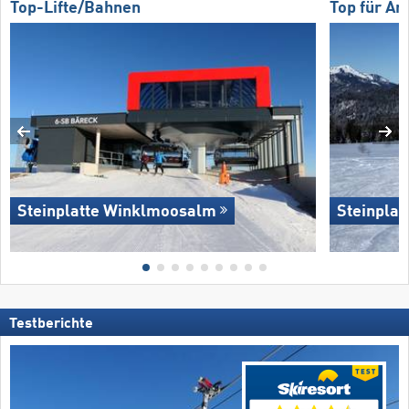
Top-Lifte/Bahnen
Top für An
Steinplatte Winklmoosalm
Steinpla
Testberichte