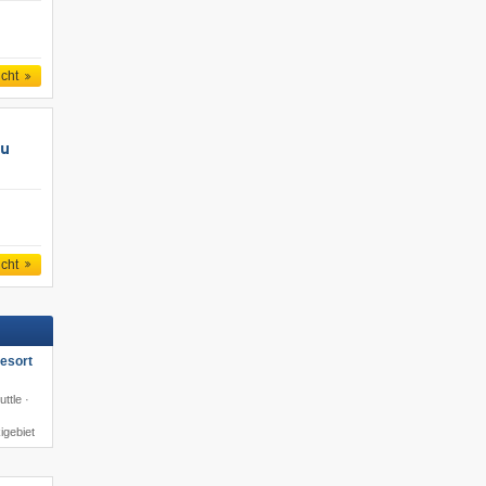
icht
au
icht
esort
ttle ·
igebiet