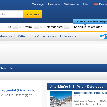
Testsieger
Newsletter
Weltrekorde
Jobs
Deuts
Skigebiet,
suchen
Region,
Ort liegt in mehreren Regi
Begriffe
…
Länder
Bundesländer
Tourismusregionen
Tourismusregionen
Tirol
Osttirol
Defereggental
St. Veit in Defereggen
ienz
,
Hohe Tauern
,
Tiroler Alpen
,
Zentrale Ostalpen
,
Westösterreich
,
berichte
Wetter
Lifte & Seilbahnen
Unterkünfte
steuropa
,
Mitteleuropa
,
Europäische Union
Tipps
für
den
Skiur
n.
Skischulen
Unterkünfte in St. Veit in Defereggen
ereggental
(
Österreich
,
Defereggental Hotel & R
St. Veit in Defereggen
S
****
Wellness & Genuss · Ski-Shu
Talabfahrt bis zum Hotel