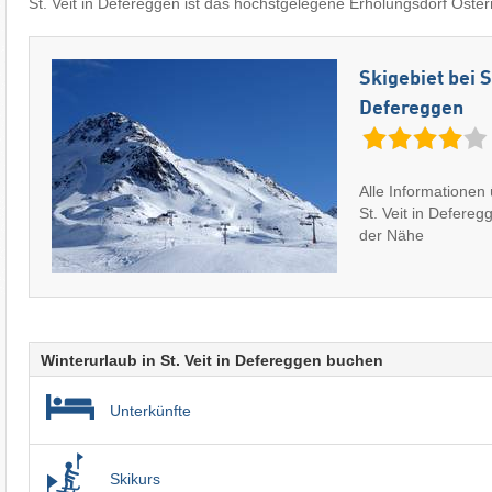
St. Veit in Defereggen ist das höchstgelegene Erholungsdorf Öster
Skigebiet bei St
Defereggen
Alle Informationen 
St. Veit in Defereg
der Nähe
Winterurlaub in St. Veit in Defereggen buchen
Unterkünfte
Skikurs