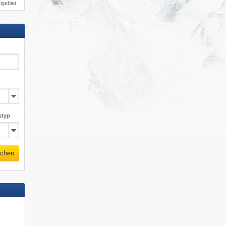
igebiet
styp
chen