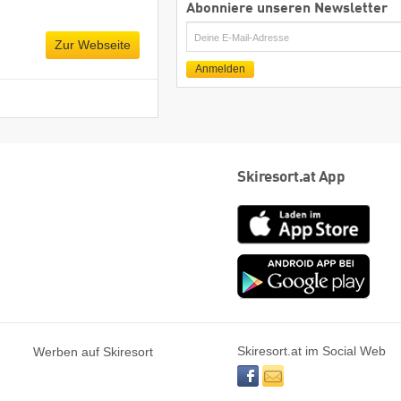
Abonniere unseren Newsletter
E-
Zur Webseite
Mail
Anmelden
Skiresort.at App
App
Store
Goog
play
Skiresort.at im Social Web
Werben auf Skiresort
facebook
newsletter