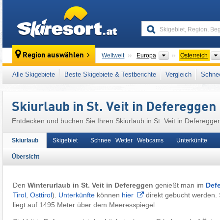
skiresort
Kontinente
Region auswählen
Weltweit
Europa
Österreich
Dieser Ort liegt auch in:
Venedigergruppe
,
L
Alle Skigebiete
Beste Skigebiete & Testberichte
Vergleich
Schnee
Österreichische Alpen
,
Ostalpen
,
Alpen
,
We
Skiurlaub in St. Veit in Defereggen
Entdecken und buchen Sie Ihren Skiurlaub in St. Veit in Deferegge
Skiurlaub
Skigebiet
Schnee Wetter Webcams
Unterkünfte
Übersicht
Den
Winterurlaub in St. Veit in Defereggen
genießt man im
Def
Tirol
,
Osttirol
).
Unterkünfte
können
hier
direkt gebucht werden. 
liegt auf 1495 Meter über dem Meeresspiegel.