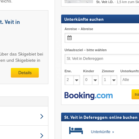
reichs.
St. Veit i.D.
·
1,5 km zum Sk
Unterkünfte suchen
. Veit in
Anreise – Abreise
Urlaubsziel – bitte wählen
über das Skigebiet bei
gen und Skigebiete in
Erw.
Kinder
Zimmer
Unterkunft
Details
su
St. Veit in Defereggen: online buchen
Unterkünfte