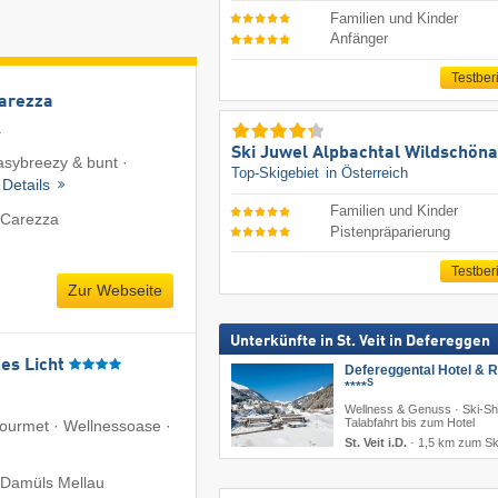
Familien und Kinder
Anfänger
Testber
Carezza
a
Ski Juwel Alpbachtal Wildschön
easybreezy & bunt ·
Top-Skigebiet
in Österreich
·
Details
Familien und Kinder
 Carezza
Pistenpräparierung
Testber
Zur Webseite
Unterkünfte in St. Veit in Defereggen
es Licht
Defereggental Hotel & R
S
****
Wellness & Genuss · Ski-Shu
Talabfahrt bis zum Hotel
Gourmet · Wellnessoase ·
St. Veit i.D.
·
1,5 km zum Sk
 Damüls Mellau