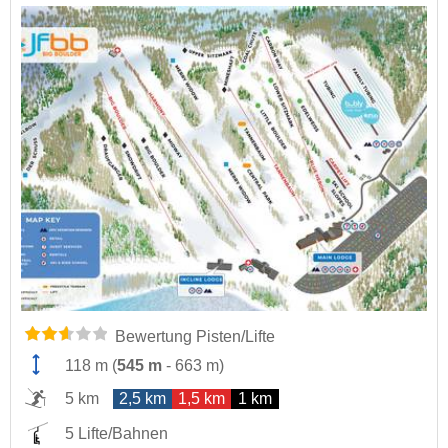
Bewertung Pisten/Lifte
118 m
(
545 m
-
663 m
)
5 km
2,5 km
1,5 km
1 km
5 Lifte/Bahnen