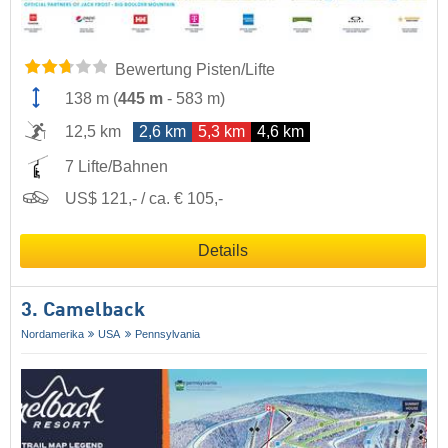
Bewertung Pisten/Lifte
138 m
(
445 m
-
583 m
)
12,5 km
2,6 km
5,3 km
4,6 km
7 Lifte/Bahnen
US$ 121,- / ca. € 105,-
Details
3. Camelback
Nordamerika
USA
Pennsylvania