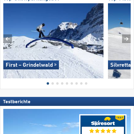
First – Grindelwald
Silvretta
Testberichte