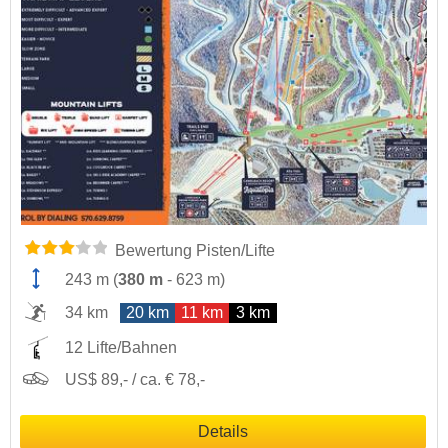
Bewertung Pisten/Lifte
243 m
(
380 m
-
623 m
)
34 km
20 km
11 km
3 km
12 Lifte/Bahnen
US$ 89,- / ca. € 78,-
Details