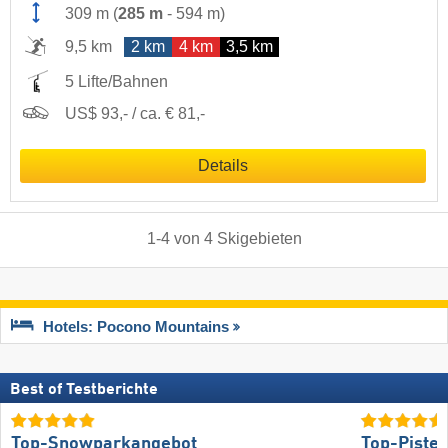
309 m
(
285 m
-
594 m
)
9,5 km
2 km
4 km
3,5 km
5 Lifte/Bahnen
US$ 93,- / ca. € 81,-
Details
1
-
4
von
4
Skigebieten
Hotels: Pocono Mountains
Best of Testberichte
Top-Snowparkangebot
Top-Piste