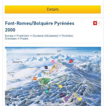
Details
Font-Romeu/​Bolquère Pyrénées
2000
Europa
Frankreich
Occitanie (Okzitanien)
Pyrénées-
Orientales
Prades