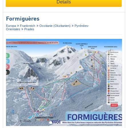
Details
Formiguères
Europa
Frankreich
Occitanie (Okzitanien)
Pyrénées-
Orientales
Prades