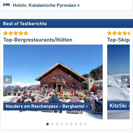
Hotels: Katalanische Pyrenäen
Best of Testberichte
Top-Bergrestaurants/Hütten
Top-Skige
KitzSki –
Nauders am Reschenpass – Bergkastel