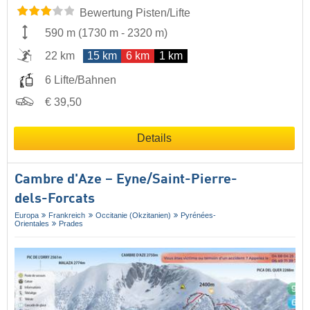
Bewertung Pisten/Lifte
590 m
(
1730 m
-
2320 m
)
22 km
15 km
6 km
1 km
6 Lifte/Bahnen
€ 39,50
Details
Cambre d'Aze – Eyne/​Saint-Pierre-
dels-Forcats
Europa
Frankreich
Occitanie (Okzitanien)
Pyrénées-
Orientales
Prades