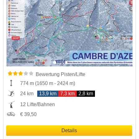
Bewertung Pisten/Lifte
774 m
(
1650 m
-
2424 m
)
24 km
13,9 km
7,3 km
2,8 km
12 Lifte/Bahnen
€ 39,50
Details