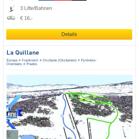
3 Lifte/Bahnen
€ 16,-
Details
La Quillane
Europa
Frankreich
Occitanie (Okzitanien)
Pyrénées-
Orientales
Prades