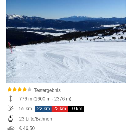
Testergebnis
776 m
(
1600 m
-
2376 m
)
55 km
22 km
23 km
10 km
23 Lifte/Bahnen
€ 46,50