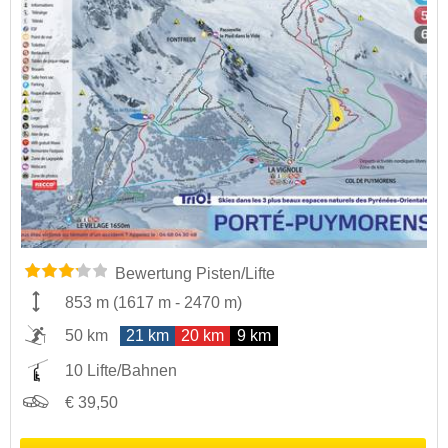
Bewertung Pisten/Lifte
853 m
(
1617 m
-
2470 m
)
50 km
21 km
20 km
9 km
10 Lifte/Bahnen
€ 39,50