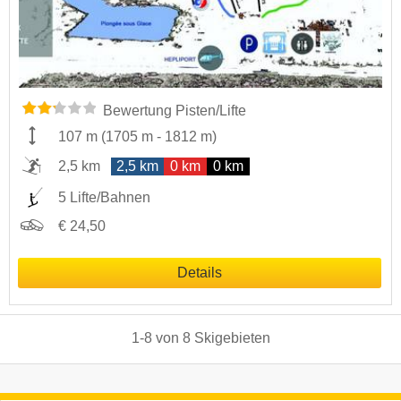
Bewertung Pisten/Lifte
107 m
(
1705 m
-
1812 m
)
2,5 km
2,5 km
0 km
0 km
5 Lifte/Bahnen
€ 24,50
Details
1
-
8
von
8
Skigebieten