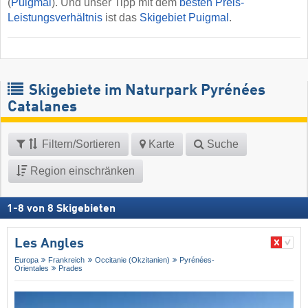
(
Puigmal
). Und unser Tipp mit dem
besten Preis-
Leistungsverhältnis
ist das
Skigebiet Puigmal
.
Skigebiete im Naturpark Pyrénées
Catalanes
Filtern/Sortieren
Karte
Suche
Region einschränken
1
-
8
von
8
Skigebieten
Les Angles
Europa
Frankreich
Occitanie (Okzitanien)
Pyrénées-
Orientales
Prades