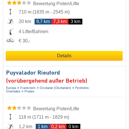
Bewertung Pisten/Lifte
710 m
(
1835 m
-
2545 m
)
20 km
9,7 km
7,3 km
3 km
4 Lifte/Bahnen
€ 30,-
Details
Puyvalador Rieutord
(vorübergehend außer Betrieb)
Europa
Frankreich
Occitanie (Okzitanien)
Pyrénées-
Orientales
Prades
Bewertung Pisten/Lifte
118 m
(
1711 m
-
1829 m
)
1,2 km
1 km
0,2 km
0 km