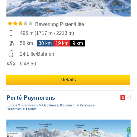
Bewertung Pisten/Lifte
496 m
(
1717 m
-
2213 m
)
58 km
30 km
19 km
9 km
24 Lifte/Bahnen
€ 48,50
Details
Porté Puymorens
Europa
Frankreich
Occitanie (Okzitanien)
Pyrénées-
Orientales
Prades