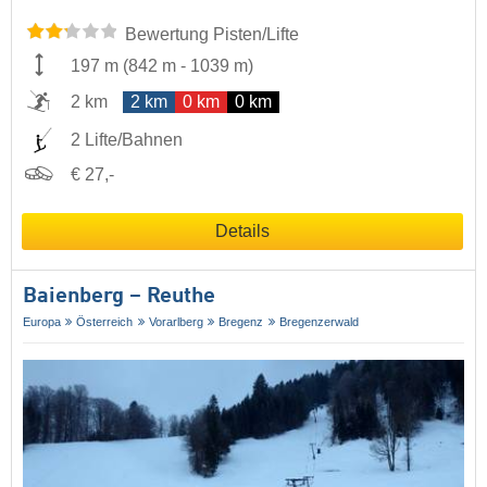
Bewertung Pisten/Lifte
197 m
(
842 m
-
1039 m
)
2 km
2 km
0 km
0 km
2 Lifte/Bahnen
€ 27,-
Details
Baienberg – Reuthe
Europa
Österreich
Vorarlberg
Bregenz
Bregenzerwald