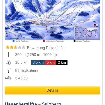
Bewertung Pisten/Lifte
350 m
(
1250 m
-
1600 m
)
10,5 km
3,5 km
5 km
2 km
5 Lifte/Bahnen
€ 46,50
Details
Hagenberglifte – Sulzberg