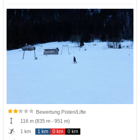
Bewertung Pisten/Lifte
116 m
(
835 m
-
951 m
)
1 km
1 km
0 km
0 km