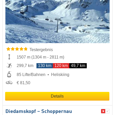
Testergebnis
1507 m
(
1304 m
-
2811 m
)
299,7 km
130 km
120 km
49,7 km
85 Lifte/Bahnen
Heliskiing
€ 81,50
Details
Diedamskopf – Schoppernau