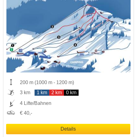
200 m
(
1000 m
-
1200 m
)
3 km
1 km
2 km
0 km
4 Lifte/Bahnen
€ 40,-
Details