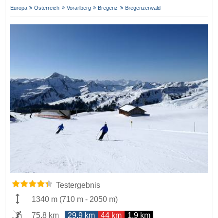
Europa
Österreich
Vorarlberg
Bregenz
Bregenzerwald
Testergebnis
1340 m
(
710 m
-
2050 m
)
75,8 km
29,9 km
44 km
1,9 km