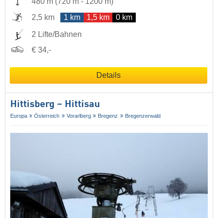
480 m
(
720 m
-
1200 m
)
2,5 km
1 km
1,5 km
0 km
2 Lifte/Bahnen
€ 34,-
Details
Hittisberg – Hittisau
Europa
Österreich
Vorarlberg
Bregenz
Bregenzerwald