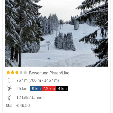
Bewertung Pisten/Lifte
767 m
(
700 m
-
1467 m
)
25 km
9 km
12 km
4 km
12 Lifte/Bahnen
€ 46,50