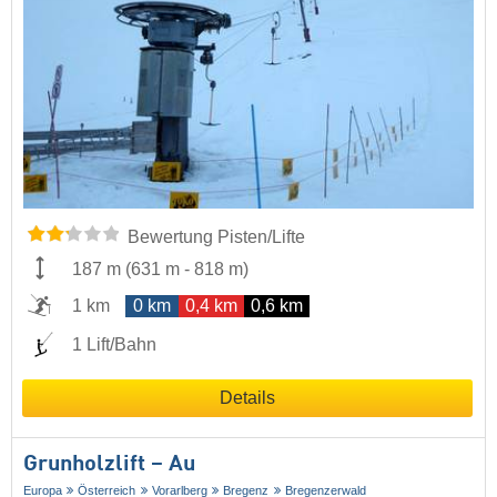
Bewertung Pisten/Lifte
187 m
(
631 m
-
818 m
)
1 km
0 km
0,4 km
0,6 km
1 Lift/Bahn
Details
Grunholzlift – Au
Europa
Österreich
Vorarlberg
Bregenz
Bregenzerwald