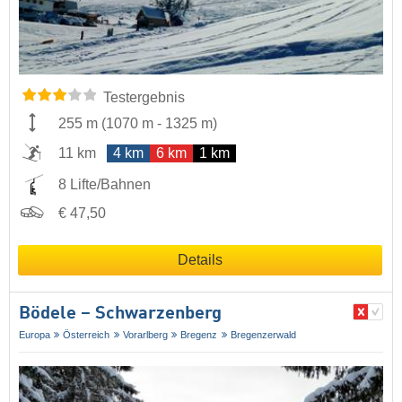
Testergebnis
255 m
(
1070 m
-
1325 m
)
11 km
4 km
6 km
1 km
8 Lifte/Bahnen
€ 47,50
Details
Bödele – Schwarzenberg
Europa
Österreich
Vorarlberg
Bregenz
Bregenzerwald