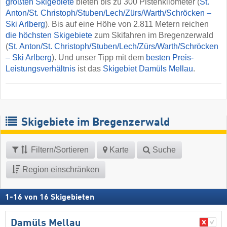
größten Skigebiete
bieten bis zu 300 Pistenkilometer (
St.
Anton/​St. Christoph/​Stuben/​Lech/​Zürs/​Warth/​Schröcken –
Ski Arlberg
). Bis auf eine Höhe von 2.811 Metern reichen
die höchsten Skigebiete
zum Skifahren im Bregenzerwald
(
St. Anton/​St. Christoph/​Stuben/​Lech/​Zürs/​Warth/​Schröcken
– Ski Arlberg
). Und unser Tipp mit dem
besten Preis-
Leistungsverhältnis
ist das
Skigebiet Damüls Mellau
.
Skigebiete im Bregenzerwald
Filtern/Sortieren
Karte
Suche
Region einschränken
1
-
16
von
16
Skigebieten
Damüls Mellau