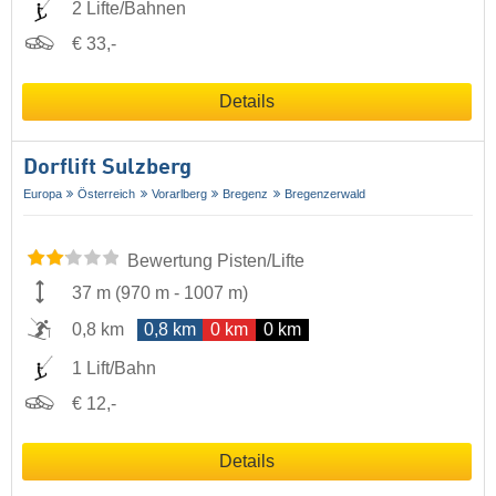
2 Lifte/Bahnen
€ 33,-
Details
Dorflift Sulzberg
Europa
Österreich
Vorarlberg
Bregenz
Bregenzerwald
Bewertung Pisten/Lifte
37 m
(
970 m
-
1007 m
)
0,8 km
0,8 km
0 km
0 km
1 Lift/Bahn
€ 12,-
Details