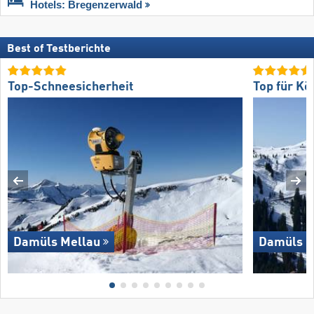
Hotels: Bregenzerwald
Best of Testberichte
Top-Schneesicherheit
Top für Kö
Damüls Mellau
Damüls M