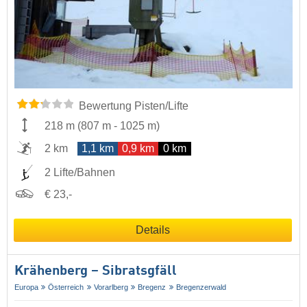
Bewertung Pisten/Lifte
218 m
(
807 m
-
1025 m
)
2 km
1,1 km
0,9 km
0 km
2 Lifte/Bahnen
€ 23,-
Details
Krähenberg – Sibratsgfäll
Europa
Österreich
Vorarlberg
Bregenz
Bregenzerwald