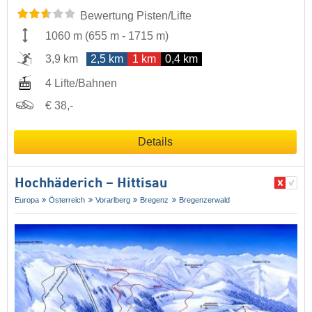
Bewertung Pisten/Lifte
1060 m
(
655 m
-
1715 m
)
3,9 km
2,5 km
1 km
0,4 km
4 Lifte/Bahnen
€ 38,-
Details
Hochhäderich – Hittisau
Europa
Österreich
Vorarlberg
Bregenz
Bregenzerwald