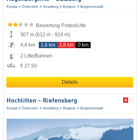
Europa
Österreich
Vorarlberg
Bregenz
Bregenzerwald
Bewertung Pisten/Lifte
307 m
(
612 m
-
919 m
)
4,4 km
1,6 km
2,8 km
0 km
2 Lifte/Bahnen
€ 27,50
Details
Hochlitten – Riefensberg
Europa
Österreich
Vorarlberg
Bregenz
Bregenzerwald