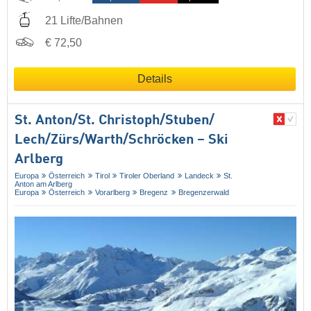
21 Lifte/Bahnen
€ 72,50
Details
St. Anton/​St. Christoph/​Stuben/​
Lech/​Zürs/​Warth/​Schröcken – Ski
Arlberg
Europa
Österreich
Tirol
Tiroler Oberland
Landeck
St.
Anton am Arlberg
Europa
Österreich
Vorarlberg
Bregenz
Bregenzerwald