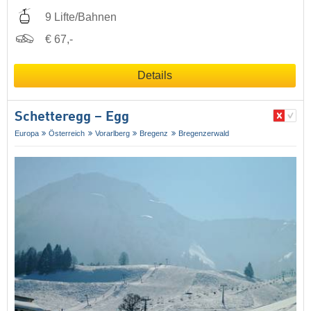
9 Lifte/Bahnen
€ 67,-
Details
Schetteregg – Egg
Europa
Österreich
Vorarlberg
Bregenz
Bregenzerwald