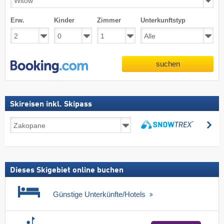
Erw.
Kinder
Zimmer
Unterkunftstyp
suchen
Skireisen inkl. Skipass
Skireisen
su
inkl.
suchen
Skipass
Dieses Skigebiet online buchen
Günstige Unterkünfte/Hotels