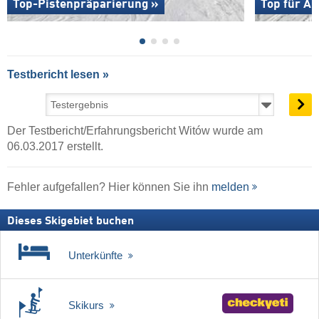
Top-Pistenpräparierung »
Top für An
Testbericht lesen »
Der Testbericht/Erfahrungsbericht Witów wurde am
06.03.2017 erstellt.
Fehler aufgefallen? Hier können Sie ihn
melden
Dieses Skigebiet buchen
Unterkünfte
Skikurs