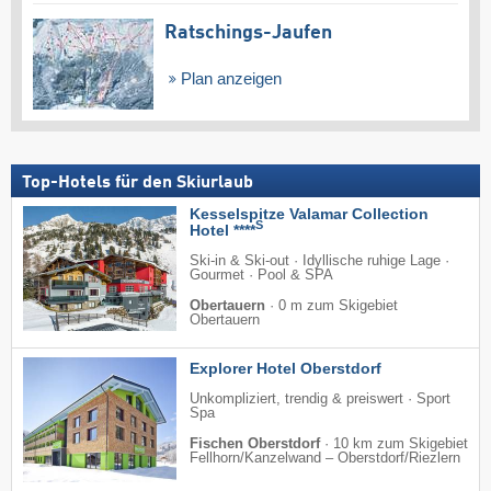
Ratschings-Jaufen
Plan anzeigen
Top-Hotels für den Skiurlaub
Kesselspitze Valamar Collection
S
Hotel ****
Ski-in & Ski-out · Idyllische ruhige Lage ·
Gourmet · Pool & SPA
Obertauern
·
0 m zum Skigebiet
Obertauern
Explorer Hotel Oberstdorf
Unkompliziert, trendig & preiswert · Sport
Spa
Fischen Oberstdorf
·
10 km zum Skigebiet
Fellhorn/​Kanzelwand – Oberstdorf/​Riezlern