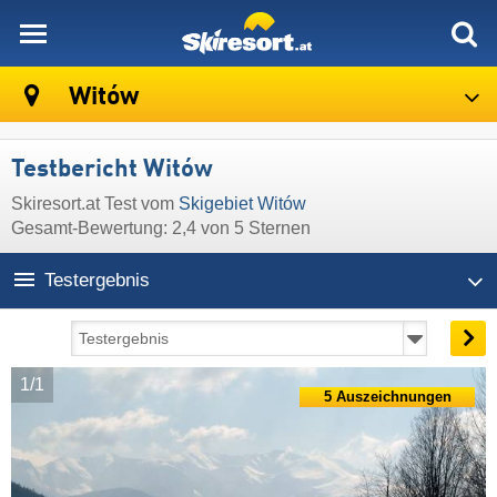
skiresort
Witów
Testbericht Witów
Skiresort.at Test vom
Skigebiet Witów
Gesamt-Bewertung: 2,4 von 5 Sternen
Testergebnis
1/1
5 Auszeichnungen