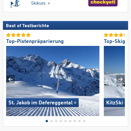
Skikurs
Best of Testberichte
Top-Pistenpräparierung
Top-Skigeb
St. Jakob im Defereggental
KitzSki – 