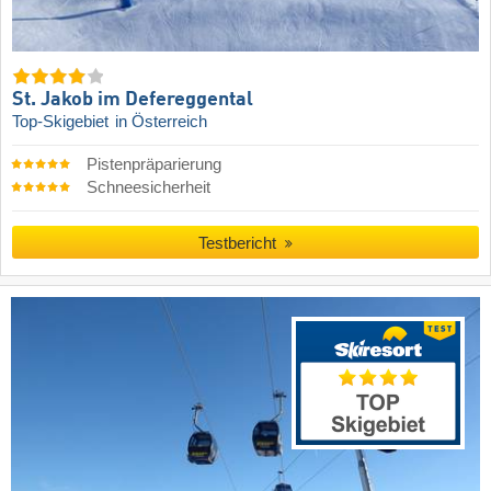
St. Jakob im Defereggental
Top-Skigebiet
in Österreich
Pistenpräparierung
Schneesicherheit
Testbericht