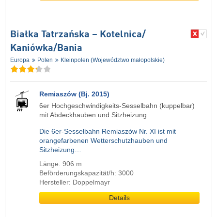
Białka Tatrzańska – Kotelnica/​
Kaniówka/​Bania
Europa
Polen
Kleinpolen (Województwo małopolskie)
Remiaszów (Bj. 2015)
6er Hochgeschwindigkeits-Sesselbahn (kuppelbar)
mit Abdeckhauben und Sitzheizung
Die 6er-Sesselbahn Remiaszów Nr. XI ist mit
orangefarbenen Wetterschutzhauben und
Sitzheizung…
Länge: 906 m
Beförderungskapazität/h: 3000
Hersteller: Doppelmayr
Details