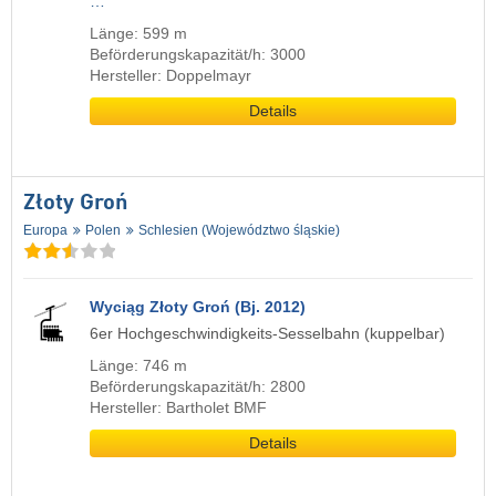
…
Länge: 599 m
Beförderungskapazität/h: 3000
Hersteller: Doppelmayr
Details
Złoty Groń
Europa
Polen
Schlesien (Województwo śląskie)
Wyciąg Złoty Groń (Bj. 2012)
6er Hochgeschwindigkeits-Sesselbahn (kuppelbar)
Länge: 746 m
Beförderungskapazität/h: 2800
Hersteller: Bartholet BMF
Details