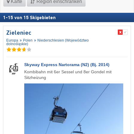
Karte
Region einschränken
1
-
15
von
15
Skigebieten
Zieleniec
Europa
Polen
Niederschlesien (Województwo
dolnośląskie)
Skyway Express Nartorama (N2) (Bj. 2014)
Kombibahn mit 6er Sessel und 8er Gondel mit
Sitzheizung