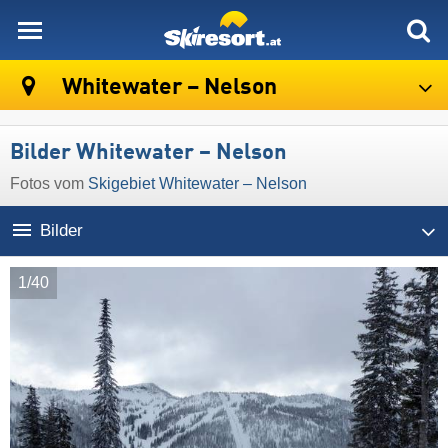
skiresort
Whitewater – Nelson
Bilder Whitewater – Nelson
Fotos vom
Skigebiet Whitewater – Nelson
Bilder
1/40