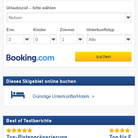
Urlaubsziel – bitte wählen
Erw.
Kinder
Zimmer
Unterkunftstyp
suchen
Dieses Skigebiet online buchen
Günstige Unterkünfte/Hotels
Best of Testberichte
Top-Pistenpräparierung
Top für Fam