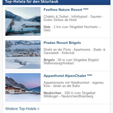
Top-Hotels für den Skiurlaub
Feelfree Nature Resort ****
Chalets & Suiten · Infinitypool · Saunen ·
Gratis Skibus ab Hotel
Oetz
·
1 km zum Skigebiet Hochoetz –
Oetz
Pradas Resort Brigels
Direkt an der Piste · Apartments · Bade- &
Saunawelt · Kidsclub
Brigels
·
50 m zum Skigebiet Brigels/​
Waltensburg/​Andiast
Apparthotel AlpenChalet ****
Appartements mit Hotelkomfort · eigenes
Kino · direkt an der Bahn
Neukirchen
·
100 m zum Skigebiet
Wildkogel – Neukirchen/​Bramberg
Weitere Top-Hotels