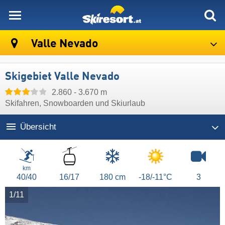
skiresort
Valle Nevado
Skigebiet Valle Nevado
2.860 - 3.670 m
Skifahren, Snowboarden und Skiurlaub
Übersicht
Lifte/Bahnen
km
40/40
16/17
180 cm
-18/-11°C
3
1/11