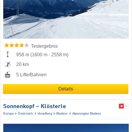
Testergebnis
958 m
(
1600 m
-
2558 m
)
20 km
5 Lifte/Bahnen
Details
Sonnenkopf – Klösterle
Europa
Österreich
Vorarlberg
Bludenz
Alpenregion Bludenz