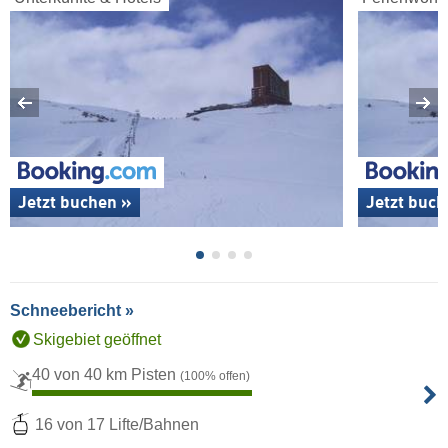
Jetzt buchen »
Jetzt buch
Schneebericht »
Skigebiet geöffnet
40 von 40 km Pisten
(100% offen)
16 von 17 Lifte/Bahnen