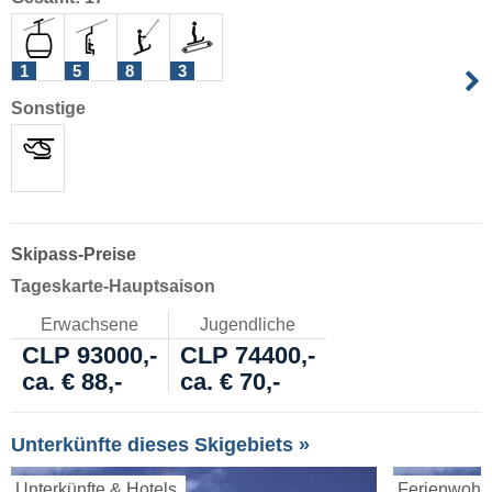
1
5
8
3
Sonstige
Skipass-Preise
Tageskarte-Hauptsaison
Erwachsene
Jugendliche
CLP 93000,-
CLP 74400,-
ca. € 88,-
ca. € 70,-
Unterkünfte dieses Skigebiets »
Unterkünfte & Hotels
Ferienwoh