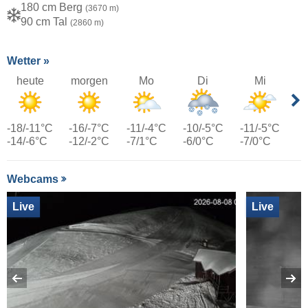
180 cm Berg
(3670 m)
90 cm Tal
(2860 m)
Wetter »
heute
morgen
Mo
Di
Mi
-18/-11°C
-16/-7°C
-11/-4°C
-10/-5°C
-11/-5°C
-14/-6°C
-12/-2°C
-7/1°C
-6/0°C
-7/0°C
Webcams
Live
Live