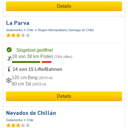
Details
La Parva
Südamerika
Chile
Region Metropolitana (Santiago de Chile)
Skigebiet geöffnet
28 von 38 km Pisten
(74% offen)
14 von 15 Lifte/Bahnen
120 cm Berg
(3574 m)
60 cm Tal
(2653 m)
Details
Nevados de Chillán
Südamerika
Chile