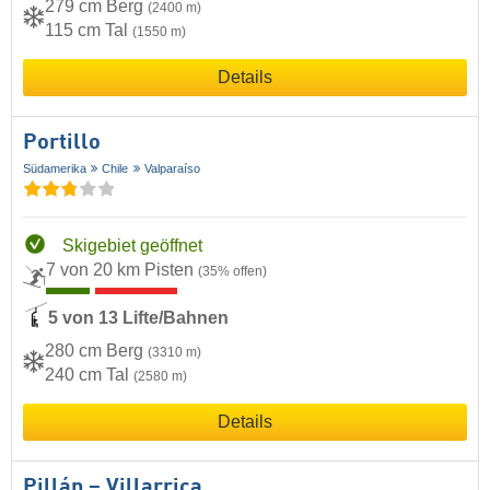
279 cm Berg
(2400 m)
115 cm Tal
(1550 m)
Details
Portillo
Südamerika
Chile
Valparaíso
Skigebiet geöffnet
7 von 20 km Pisten
(35% offen)
5 von 13 Lifte/Bahnen
280 cm Berg
(3310 m)
240 cm Tal
(2580 m)
Details
Pillán – Villarrica