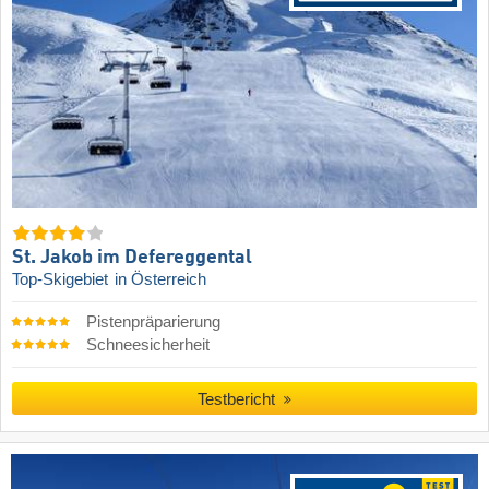
St. Jakob im Defereggental
Top-Skigebiet
in Österreich
Pistenpräparierung
Schneesicherheit
Testbericht