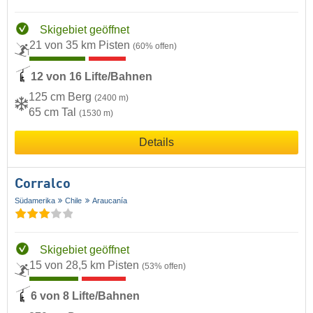
Skigebiet geöffnet
21 von 35 km Pisten
(60% offen)
12 von 16 Lifte/Bahnen
125 cm Berg
(2400 m)
65 cm Tal
(1530 m)
Details
Corralco
Südamerika
Chile
Araucanía
Skigebiet geöffnet
15 von 28,5 km Pisten
(53% offen)
6 von 8 Lifte/Bahnen