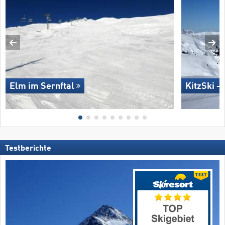
Elm im Sernftal
KitzSki –
Testberichte