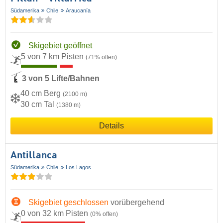
Südamerika
Chile
Araucanía
Skigebiet geöffnet
5 von 7 km Pisten
(71% offen)
3 von 5 Lifte/Bahnen
40 cm Berg
(2100 m)
30 cm Tal
(1380 m)
Details
Antillanca
Südamerika
Chile
Los Lagos
Skigebiet geschlossen
vorübergehend
0 von 32 km Pisten
(0% offen)