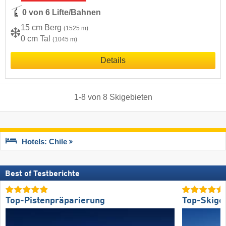
0 von 6 Lifte/Bahnen
15 cm Berg
(1525 m)
0 cm Tal
(1045 m)
Details
1
-
8
von
8
Skigebieten
Hotels: Chile
Best of Testberichte
Top-Pistenpräparierung
Top-Skige