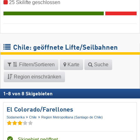
25 Skilifte geschlossen
Chile: geöffnete Lifte/Seilbahnen
Filtern/Sortieren
Karte
Suche
Region einschränken
1
-
8
von
8
Skigebieten
El Colorado/​Farellones
Südamerika
Chile
Region Metropolitana (Santiago de Chile)
Skigebiet geöffnet