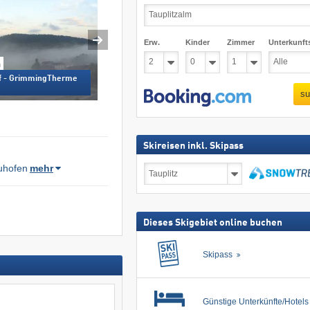
Erw.
Kinder
Zimmer
Unterkunft
m
rf - GrimmingTherme
su
Skireisen inkl. Skipass
uhofen
mehr
Skireisen
inkl.
Skipass
suchen
Dieses Skigebiet online buchen
Skipass
Günstige Unterkünfte/Hotel