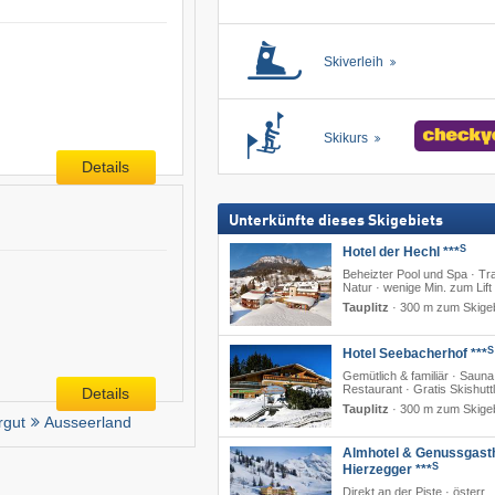
Skiverleih
Skikurs
Details
Unterkünfte dieses Skigebiets
S
Hotel der Hechl ***
Beheizter Pool und Spa · Tra
Natur · wenige Min. zum Lift
Tauplitz
·
300 m zum Skigeb
S
Hotel Seebacherhof ***
Gemütlich & familiär · Sauna
Restaurant · Gratis Skishutt
Details
Tauplitz
·
300 m zum Skigeb
gut
Ausseerland
Almhotel & Genussgast
S
Hierzegger ***
Direkt an der Piste · österr.