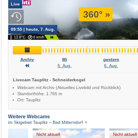
Live
360° »
09:55 | heute, 7. Aug.
12.8°C
6 km/h
Archiv
Archiv
Mi
gestern
Archiv
5. Aug.
6. Aug.
Livecam Tauplitz - Schneiderkogel
Webcam mit Archiv (Aktuelles Livebild und Rückblick)
Standorthöhe: 1.765 m
Ort: Tauplitz
Weitere Webcams
im Skigebiet Tauplitz – Bad Mitterndorf
Nicht aktuell
Nicht aktuell