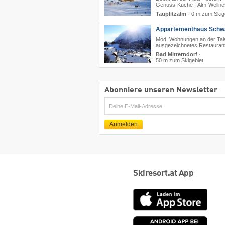
Genuss-Küche · Alm-Wellne
Tauplitzalm
·
0 m zum Skig
Appartementhaus Schw
Mod. Wohnungen an der Tals
ausgezeichnetes Restauran
Bad Mitterndorf
·
50 m zum Skigebiet
Abonniere unseren Newsletter
E-
Mail
Anmelden
Skiresort.at App
App
Store
Goog