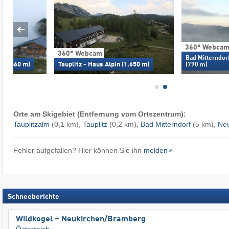
360° Webca
360° Webcam
Bad Mitterndo
n (1.860 m)
Tauplitz - Haus Alpin (1.650 m)
(790 m)
Orte am Skigebiet (Entfernung vom Ortszentrum):
Tauplitzalm
(0,1 km),
Tauplitz
(0,2 km),
Bad Mitterndorf
(5 km),
Ne
Fehler aufgefallen? Hier können Sie ihn
melden
Schneeberichte
Wildkogel – Neukirchen/​Bramberg
Österreich