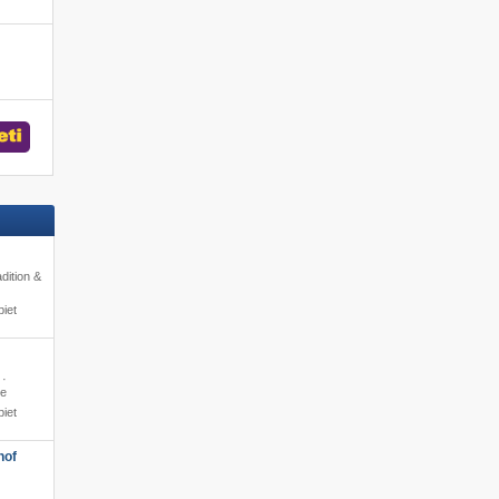
dition &
iet
 ·
le
iet
hof