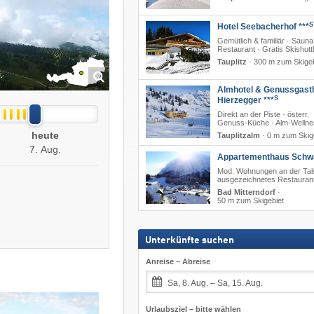
S
Hotel Seebacherhof ***
Gemütlich & familiär · Sauna
Restaurant · Gratis Skishutt
Tauplitz
·
300 m zum Skigeb
Almhotel & Genussgast
S
Hierzegger ***
Direkt an der Piste · österr.
Genuss-Küche · Alm-Wellne
heute
Tauplitzalm
·
0 m zum Skig
7. Aug.
Appartementhaus Schw
Mod. Wohnungen an der Tals
ausgezeichnetes Restauran
Bad Mitterndorf
·
50 m zum Skigebiet
Unterkünfte suchen
Anreise – Abreise
Sa, 8. Aug. – Sa, 15. Aug.
Urlaubsziel – bitte wählen