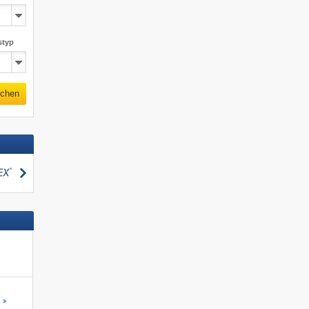
styp
chen
suchen
s