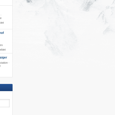
 ·
le
iet
hof
ss
ebiet
aiger
tation ·
t