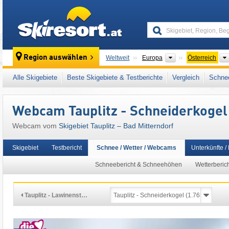
skiresort
Kontinente
Region auswählen
Weltweit
Europa
Österreich
Dieses Skigebiet liegt auch in:
Schneebären
Alle Skigebiete
Beste Skigebiete & Testberichte
Vergleich
Schnee
Österreichische Alpen
,
Ostalpen
,
Alpen
,
We
Webcam Tauplitz - Schneiderkogel
Webcam vom
Skigebiet Tauplitz – Bad Mitterndorf
Skigebiet
Testbericht
Schnee / Wetter / Webcams
Unterkünfte /
Schneebericht & Schneehöhen
Wetterberic
Tauplitz - Lawinenst…