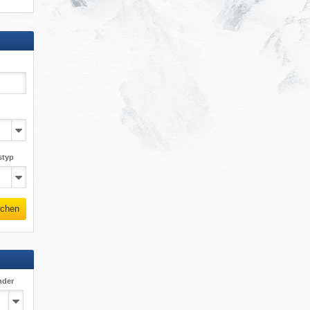
styp
chen
nder