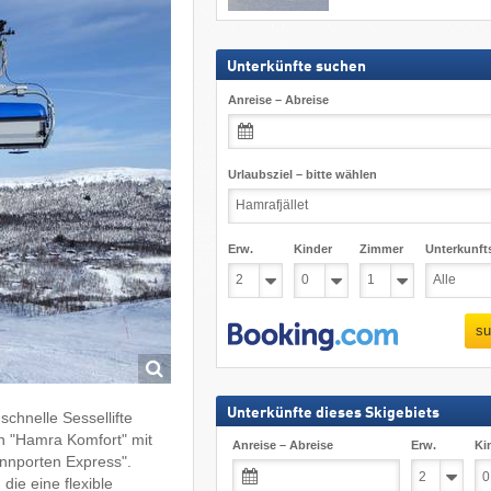
Unterkünfte suchen
Anreise – Abreise
Urlaubsziel – bitte wählen
Erw.
Kinder
Zimmer
Unterkunft
su
Unterkünfte dieses Skigebiets
schnelle Sessellifte
n "Hamra Komfort" mit
Anreise – Abreise
Erw.
Ki
nnporten Express".
die eine flexible