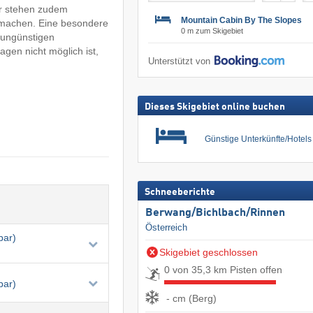
er stehen zudem
Mountain Cabin By The Slopes
t machen. Eine besondere
0 m zum Skigebiet
i ungünstigen
gen nicht möglich ist,
Unterstützt von
Dieses Skigebiet online buchen
Günstige Unterkünfte/Hotel
Schneeberichte
Berwang/​Bichlbach/​Rinnen
Österreich
bar)
Skigebiet geschlossen
0 von 35,3 km Pisten offen
bar)
- cm (Berg)