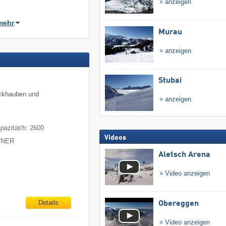
anzeigen
mehr
Murau
anzeigen
Stubai
eckhauben und
anzeigen
pazität/h: 2600
Videos
ITNER
Aletsch Arena
Video anzeigen
Details
Obereggen
Video anzeigen