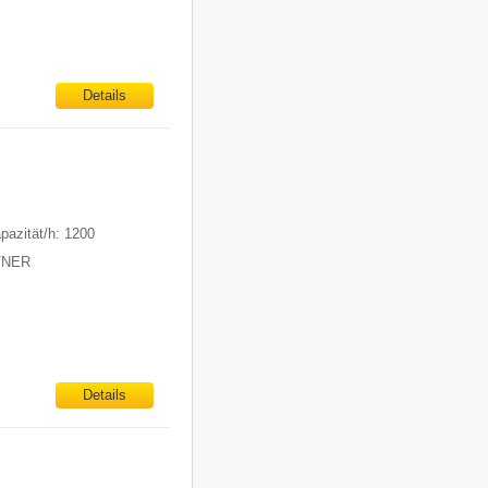
Details
pazität/h: 1200
ITNER
Details