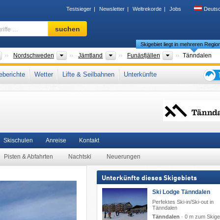
Testsieger
Newsletter
Weltrekorde
Jobs
Deuts
Skigebiet,
suchen
Region,
Skigebiet liegt in mehreren Regio
Begriffe
…
Länder
Landesteile
Provinzen
Tourismusregio
Nordschweden
Jämtland
Funäsfjällen
Tänndalen
Skandinavisches Gebirge
,
Skandinavien
,
Nordeuropa
,
Europäische Union
berichte
Wetter
Lifte & Seilbahnen
Unterkünfte
Tipps
für
den
Skiur
Skischulen
Anreise
Kontakt
Pisten & Abfahrten
Nachtski
Neuerungen
Unterkünfte dieses Skigebiets
Ski Lodge Tänndalen
Perfektes Ski-in/Ski-out in
Tänndalen
Tänndalen
·
0 m zum Skige