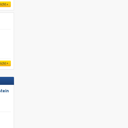
icht
icht
tein