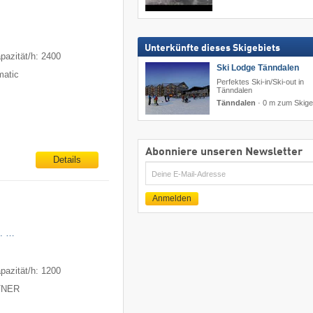
Unterkünfte dieses Skigebiets
pazität/h: 2400
Ski Lodge Tänndalen
matic
Perfektes Ski-in/Ski-out in
Tänndalen
Tänndalen
·
0 m zum Skige
Abonniere unseren Newsletter
Details
E-
Mail
Anmelden
n. …
pazität/h: 1200
ITNER