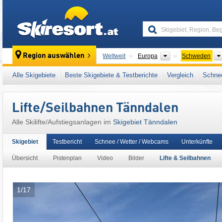
skiresort
Kontinente
Region auswählen
Weltweit
Europa
Schweden
Dieses Skigebiet liegt auch in:
Härjedalen
,
Alle Skigebiete
Beste Skigebiete & Testberichte
Vergleich
Schnee
Lifte/Seilbahnen Tänndalen
Alle Skilifte/Aufstiegsanlagen im
Skigebiet Tänndalen
Skigebiet
Testbericht
Schnee / Wetter / Webcams
Unterkünfte
Übersicht
Pistenplan
Video
Bilder
Lifte & Seilbahnen
1/17