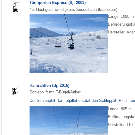
Tännporten Express (Bj. 2009)
4er Hochgeschwindigkeits-Sesselbahn (kuppelbar)
Länge: 1050 m
Beförderungska
Hersteller: Aga
Hamraliften (Bj. 2016)
Schlepplift mit T-Bügel/Anker
Der Schlepplift Hamrafjället ersetzt den Schlepplift Pinnlifte
Länge: 805 m
Beförderungska
Hersteller: LE