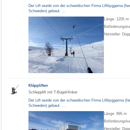
Der Lift wurde von der schwedischen Firma Liftbyggarna (h
Schweden) gebaut. …
Länge: 1205 m
Beförderungska
Hersteller: Do
Kläppliften
Schlepplift mit T-Bügel/Anker
Der Lift wurde von der schwedischen Firma Liftbyggarma (h
Schweden) gebaut. …
Länge: 895 m
Beförderungska
Hersteller: Do