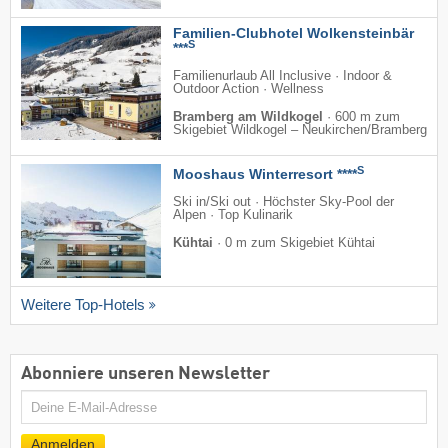
Familien-Clubhotel Wolkensteinbär
S
***
Familienurlaub All Inclusive · Indoor &
Outdoor Action · Wellness
Bramberg am Wildkogel
·
600 m zum
Skigebiet Wildkogel – Neukirchen/​Bramberg
S
Mooshaus Winterresort ****
Ski in/Ski out · Höchster Sky-Pool der
Alpen · Top Kulinarik
Kühtai
·
0 m zum Skigebiet Kühtai
Weitere Top-Hotels
Abonniere unseren Newsletter
E-
Mail
Anmelden