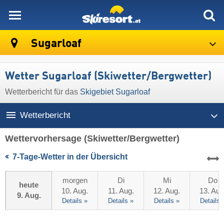
skiresort
Sugarloaf
Wetter Sugarloaf (Skiwetter/Bergwetter)
Wetterbericht für das
Skigebiet Sugarloaf
Wetterbericht
Wettervorhersage
(Skiwetter/Bergwetter)
7-Tage-Wetter in der Übersicht
morgen
Di
Mi
Do
heute
10. Aug.
11. Aug.
12. Aug.
13. Aug
9. Aug.
Details »
Details »
Details »
Details 