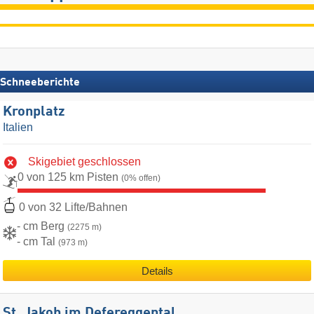
Schneeberichte
Kronplatz
Italien
Skigebiet geschlossen
0 von 125 km Pisten
(0% offen)
0 von 32 Lifte/Bahnen
- cm Berg
(2275 m)
- cm Tal
(973 m)
Details
St. Jakob im Defereggental