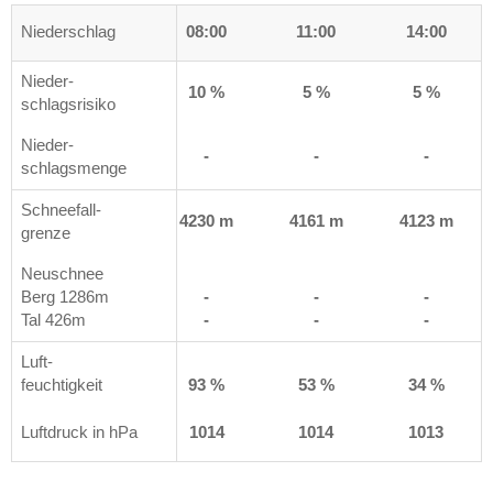
0
Niederschlag
05:00
08:00
11:00
14:00
Nieder-
%
5 %
10 %
5 %
5 %
schlagsrisiko
Nieder-
m²
-
-
-
-
schlagsmenge
Schneefall-
 m
4149 m
4230 m
4161 m
4123 m
grenze
Neuschnee
Berg 1286m
-
-
-
-
Tal 426m
-
-
-
-
Luft-
%
feuchtigkeit
98 %
93 %
53 %
34 %
3
Luftdruck in hPa
1012
1014
1014
1013