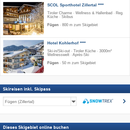
SCOL Sporthotel Zillertal ****
Tiroler Charme · Wellness & Hallenbad · Reg.
Küche · Skibus
Fügen
·
800 m zum Skigebiet
Hotel Kohlerhof ****
Ski-in/Ski-out · Tiroler Küche · 3000m²
Wellnesswelt · Après-Ski
Fügen
·
50 m zum Skigebiet
Skireisen inkl. Skipass
Skireisen
s
inkl.
suchen
Skipass
Dieses Skigebiet online buchen