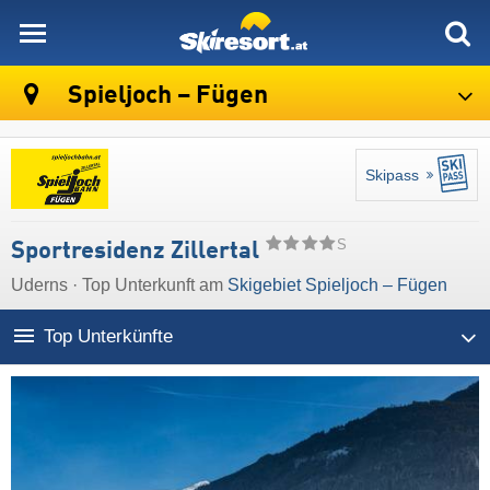
skiresort
Spieljoch – Fügen
Skipass
S
Sportresidenz Zillertal
Uderns · Top Unterkunft am
Skigebiet Spieljoch – Fügen
Top Unterkünfte