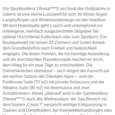
Die Sportresidenz Zillertal****S am Areal des Golfplatzes in
Uderns ist eine kleine Luxuswelt für sich. Im Winter liegen
Langlaufloipen und Winterwanderwege vor der Hoteltüre.
Mit dem Hotelshuttle geht’s rasch und unkompliziert ins
hoteleigene, mehrfach ausgezeichnete Skigebiet Ski-
optimal Hochzillertal Kaltenbach oder zum Spieljoch. Das
Boutiquehotel mit seinen 33 Zimmern und Suiten kommt
dem Grundbedürfnis nach Freiheit und Natürlichkeit
entgegen. Die klaren Formen, die hochwertige Ausstattung
und die durchdachten Raumkonzepte machen es leicht,
dem Alltag für ein paar Tage zu entschweben. Die
Sahnehäubchen obendrauf – auch wegen der Aussicht auf
die weißen Spitzen der Zillertaler Alpen – sind die
Penthouse Suite (70 m2) mit privater Relaxzone und die
Albatros Suite (90 m2) mit Innensauna und zwei
Schlafzimmern. Immer „obenauf“ sind in der Sportresidenz
Zillertal****S auch alle Wellnessfans: der Spa-Bereich mit
dem Namen „Cloud 7“ verspricht wohlige Entspannung in
Saunen und Dampfbädern, bei Kosmetikbehandlungen oder