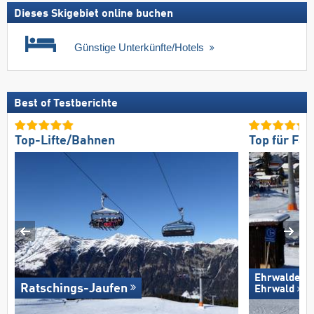
Dieses Skigebiet online buchen
Günstige Unterkünfte/Hotels
Best of Testberichte
Top-Lifte/Bahnen
Top für Fam
Ehrwalder W
Ratschings-Jaufen
Ehrwald