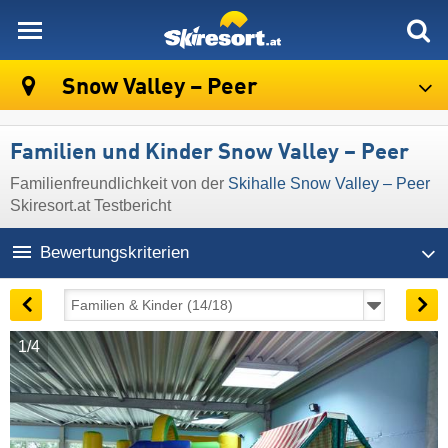
skiresort
Snow Valley – Peer
Familien und Kinder Snow Valley – Peer
Familienfreundlichkeit von der
Skihalle Snow Valley – Peer
Skiresort.at Testbericht
Bewertungskriterien
1/4