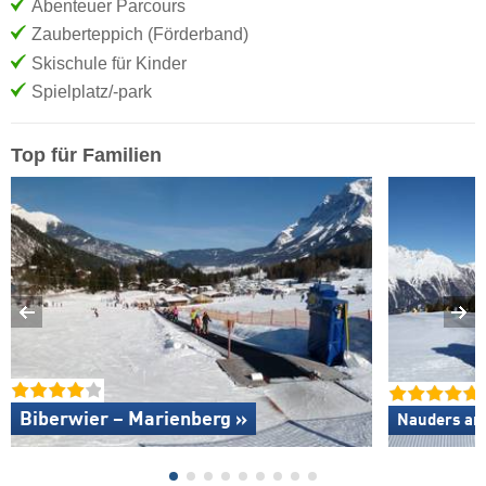
Abenteuer Parcours
Zauberteppich (Förderband)
Skischule für Kinder
Spielplatz/-park
Top für Familien
Biberwier – Marienberg »
Nauders am