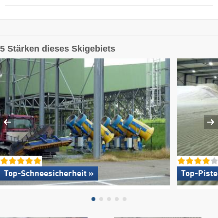
5 Stärken dieses Skigebiets
Top-Schneesicherheit »
Top-Pist