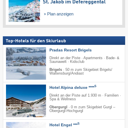
St. Jakob im Defereggental
Plan anzeigen
Top-Hotels für den Skiurlaub
Pradas Resort Brigels
Direkt an der Piste · Apartments · Bade- &
Saunawelt · Kidsclub
Brigels
·
50 m zum Skigebiet Brigels/​
Waltensburg/​Andiast
S
Hotel Alpina deluxe ****
Direkt an der Piste auf 1.930 m · Familien ·
Spa & Wellness
Obergurgl
·
0 m zum Skigebiet Gurgl –
Obergurgl-Hochgurgl
S
Hotel Engel ***