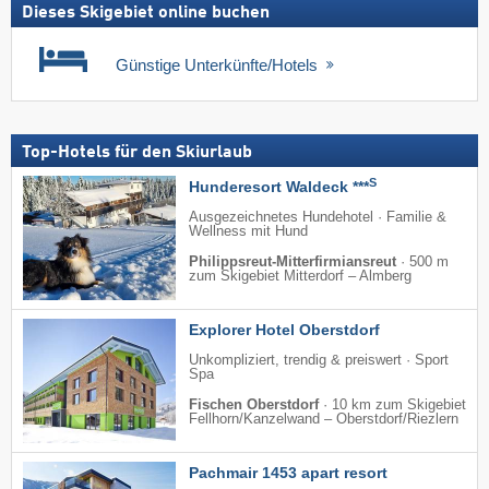
Dieses Skigebiet online buchen
Günstige Unterkünfte/Hotels
Top-Hotels für den Skiurlaub
S
Hunderesort Waldeck ***
Ausgezeichnetes Hundehotel · Familie &
Wellness mit Hund
Philippsreut-Mitterfirmiansreut
·
500 m
zum Skigebiet Mitterdorf – Almberg
Explorer Hotel Oberstdorf
Unkompliziert, trendig & preiswert · Sport
Spa
Fischen Oberstdorf
·
10 km zum Skigebiet
Fellhorn/​Kanzelwand – Oberstdorf/​Riezlern
Pachmair 1453 apart resort