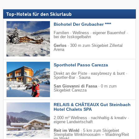
Top-Hotels für den Skiurlaub
Biohotel Der Grubacher ****
Familien · Wellness · eigener Bauernhof ·
bei der Isskogelbahn
Gerlos
·
300 m zum Skigebiet Zillertal
Arena
Sporthotel Passo Carezza
Direkt an der Piste · easybreezy & bunt ·
Sportler-Bar · Sauna
San Giovanni di Fassa
·
0 m zum
Skigebiet Carezza
RELAIS & CHÂTEAUX Gut Steinbach
Hotel Chalets SPA
2.000 m² Wellness · nachhaltig & kreativ ·
eigene Landwirtschaft
Reit im Winkl
·
5 km zum Skigebiet
Steinplatte Winklmoosalm – Waidring/​Reit
im Winkl