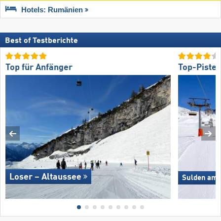
Hotels: Rumänien
Best of Testberichte
Top für Anfänger
Top-Piste
Loser – Altaussee
Sulden am O