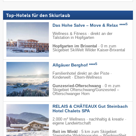
Top-Hotels für den Skiurlaub
S
Das Hohe Salve – Move & Relax ****
Wellness & Fitness · direkt an der
Talstation in Hopfgarten
Hopfgarten im Brixental
·
0 m zum
Skigebiet SkiWelt Wilder Kaiser-Brixental
S
Allgäuer Berghof ****
Familienhotel direkt an der Piste ·
Kinderwelt · Eltern-Wellness
Gunzesried-Ofterschwang
·
0 m zum
Skigebiet Ofterschwang/​Gunzesried –
Ofterschwanger Horn
RELAIS & CHÂTEAUX Gut Steinbach
Hotel Chalets SPA
2.000 m² Wellness · nachhaltig & kreativ ·
eigene Landwirtschaft
Reit im Winkl
·
5 km zum Skigebiet
Steinplatte Winklmoosalm – Waidring/​Reit