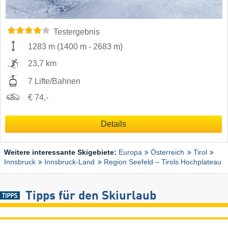
Testergebnis
1283 m
(
1400 m
-
2683 m
)
23,7 km
7 Lifte/Bahnen
€ 74,-
Details
Weitere interessante Skigebiete:
Europa
Österreich
Tirol
Innsbruck
Innsbruck-Land
Region Seefeld – Tirols Hochplateau
Tipps für den Skiurlaub