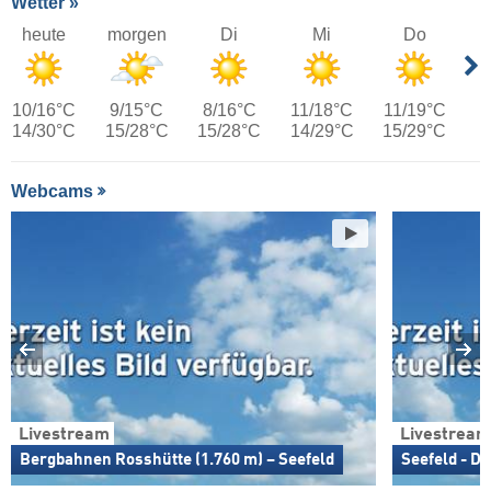
Wetter »
heute
morgen
Di
Mi
Do
10/16°C
9/15°C
8/16°C
11/18°C
11/19°C
14/30°C
15/28°C
15/28°C
14/29°C
15/29°C
Webcams
Livestream
Livestream
Bergbahnen Rosshütte (1.760 m) – Seefeld
Seefeld - Do