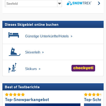
Skireisen
su
inkl.
suchen
Skipass
Dieses Skigebiet online buchen
Günstige Unterkünfte/Hotels
Skiverleih
Skikurs
Best of Testberichte
Top-Snowparkangebot
Top-Schnee