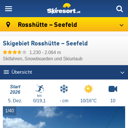
skiresort
Rosshütte – Seefeld
Skigebiet Rosshütte – Seefeld
1.230 - 2.064 m
Skifahren, Snowboarden und Skiurlaub
Übersicht
Start
2026
km
5.
Dez.
0/19,1
- cm
10/16°C
10
1/40