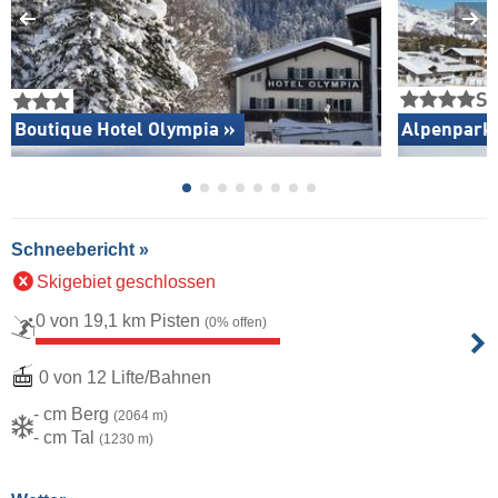
S
Boutique Hotel Olympia »
Alpenpark 
Schneebericht »
Skigebiet geschlossen
0 von 19,1 km Pisten
(0% offen)
0 von 12 Lifte/Bahnen
- cm Berg
(2064 m)
- cm Tal
(1230 m)