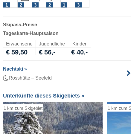
1
2
3
2
1
3
Skipass-Preise
Tageskarte-Hauptsaison
Erwachsene
Jugendliche
Kinder
€ 59,50
€ 56,-
€ 40,-
Nachtski »
Rosshütte – Seefeld
Unterkünfte dieses Skigebiets »
1 km zum Skigebiet
1 km zum Ski