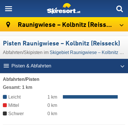
skiresort
Raunigwiese – Kolbnitz (Reisseck)
Pisten Raunigwiese – Kolbnitz (Reisseck)
Abfahrten/Skipisten im
Skigebiet Raunigwiese – Kolbnitz (Reisseck)
Pisten & Abfahrten
Abfahrten/Pisten
Gesamt: 1 km
Leicht
1 km
Mittel
0 km
Schwer
0 km