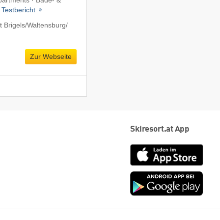
Apartments · Bade- &
·
Testbericht
Brigels/​Waltensburg/​
Zur Webseite
Skiresort.at App
App
Store
Goog
play