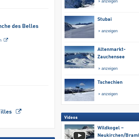
anzeigen
Stubai
nche des Belles
anzeigen
n
Altenmarkt-
Zauchensee
anzeigen
Tschechien
anzeigen
Filles
Videos
Wildkogel –
Neukirchen/​Bram