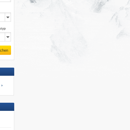
styp
chen
s