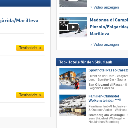
Video anzeigen
Madonna di Campig
gàrida/​Marilleva
Pinzolo/​Folgàrida/
Marilleva
Video anzeigen
Testbericht
Top-Hotels für den Skiurlaub
Sporthotel Passo Carez
Direkt an der Piste · easyb
bunt · Sportler-Bar · Sauna
San Giovanni di Fassa
·
0
Skigebiet Carezza
Testbericht
Familien-Clubhotel
S
Wolkensteinbär ***
Familienurlaub All Inclusive ·
& Outdoor Action · Wellness
Bramberg am Wildkogel
·
zum Skigebiet Wildkogel –
Neukirchen/​Bramberg