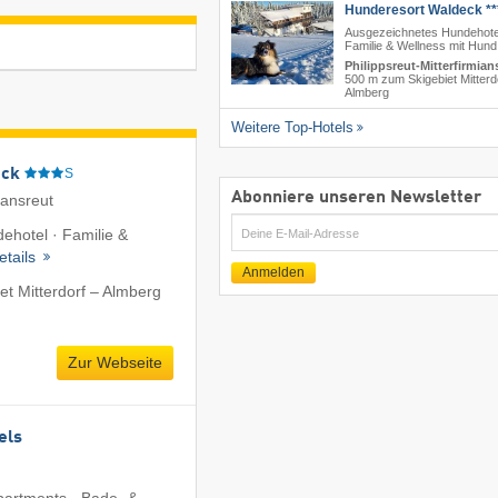
Hunderesort Waldeck **
Ausgezeichnetes Hundehote
Familie & Wellness mit Hund
Philippsreut-Mitterfirmian
500 m zum Skigebiet Mitterd
Almberg
Weitere Top-Hotels
eck
S
Abonniere unseren Newsletter
iansreut
E-
ehotel · Familie &
Mail
etails
Anmelden
t Mitterdorf – Almberg
Zur Webseite
els