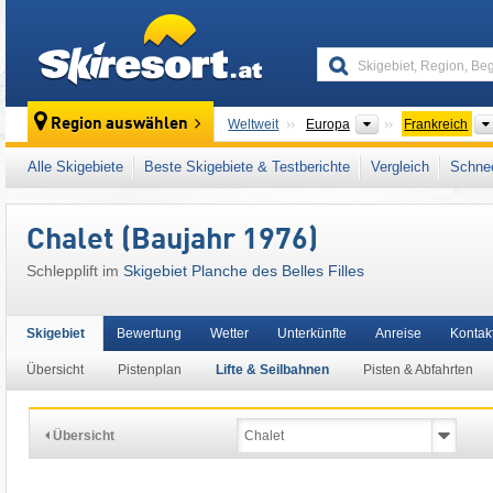
skiresort
Kontinente
Region auswählen
Weltweit
Europa
Frankreich
Dieses Skigebiet liegt auch in:
Vogesen
,
Fr
Alle Skigebiete
Beste Skigebiete & Testberichte
Vergleich
Schnee
Chalet (Baujahr 1976)
Schlepplift im
Skigebiet Planche des Belles Filles
Skigebiet
Bewertung
Wetter
Unterkünfte
Anreise
Kontak
Übersicht
Pistenplan
Lifte & Seilbahnen
Pisten & Abfahrten
Übersicht