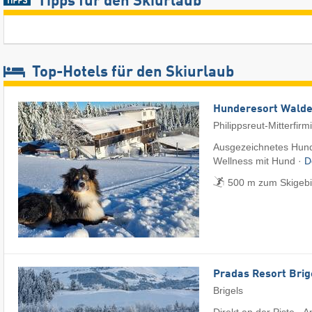
Tipps für den Skiurlaub
Top-Hotels für den Skiurlaub
Hunderesort Wald
Philippsreut-Mitterfirm
Ausgezeichnetes Hund
Wellness mit Hund ·
D
500 m zum Skigebie
Pradas Resort Brig
Brigels