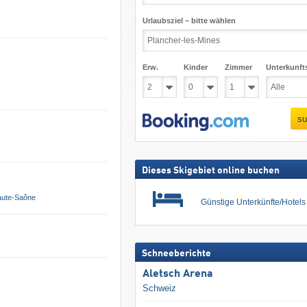
Urlaubsziel – bitte wählen
Erw.
Kinder
Zimmer
Unterkunft
su
Dieses Skigebiet online buchen
ute-Saône
Günstige Unterkünfte/Hotel
Schneeberichte
Aletsch Arena
Schweiz