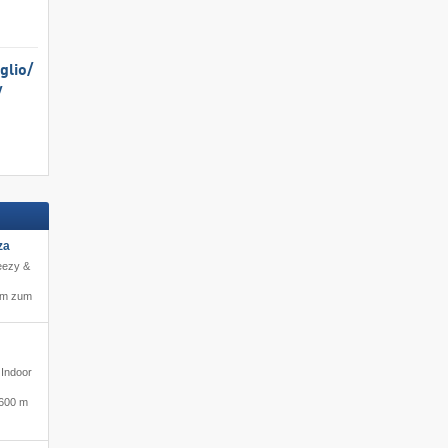
lio/​
​
za
reezy &
 m zum
 Indoor
600 m