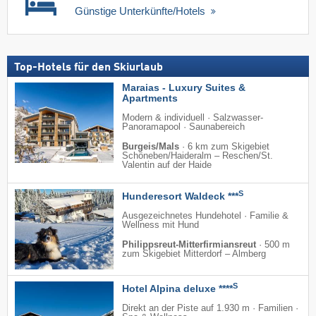
Günstige Unterkünfte/Hotels
Top-Hotels für den Skiurlaub
Maraias - Luxury Suites &
Apartments
Modern & individuell · Salzwasser-
Panoramapool · Saunabereich
Burgeis/Mals
·
6 km zum Skigebiet
Schöneben/​Haideralm – Reschen/​St.
Valentin auf der Haide
S
Hunderesort Waldeck ***
Ausgezeichnetes Hundehotel · Familie &
Wellness mit Hund
Philippsreut-Mitterfirmiansreut
·
500 m
zum Skigebiet Mitterdorf – Almberg
S
Hotel Alpina deluxe ****
Direkt an der Piste auf 1.930 m · Familien ·