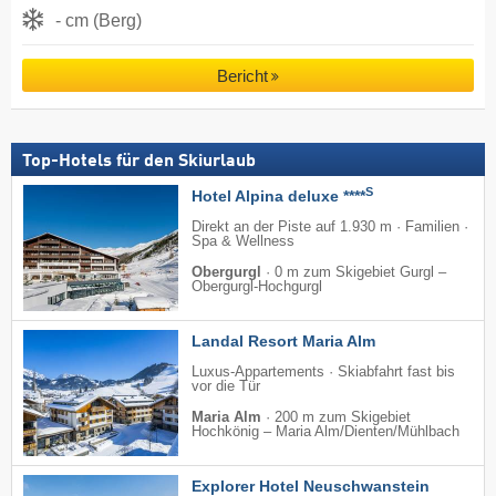
- cm (Berg)
Bericht
Top-Hotels für den Skiurlaub
S
Hotel Alpina deluxe ****
Direkt an der Piste auf 1.930 m · Familien ·
Spa & Wellness
Obergurgl
·
0 m zum Skigebiet Gurgl –
Obergurgl-Hochgurgl
Landal Resort Maria Alm
Luxus-Appartements · Skiabfahrt fast bis
vor die Tür
Maria Alm
·
200 m zum Skigebiet
Hochkönig – Maria Alm/​Dienten/​Mühlbach
Explorer Hotel Neuschwanstein