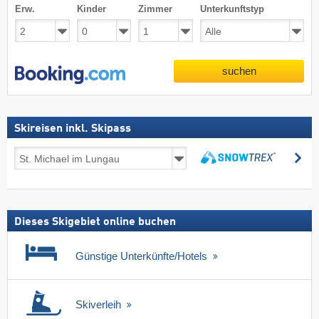
Erw.
Kinder
Zimmer
Unterkunftstyp
suchen
Skireisen inkl. Skipass
Skireisen
su
inkl.
suchen
Skipass
Dieses Skigebiet online buchen
Günstige Unterkünfte/Hotels
Skiverleih