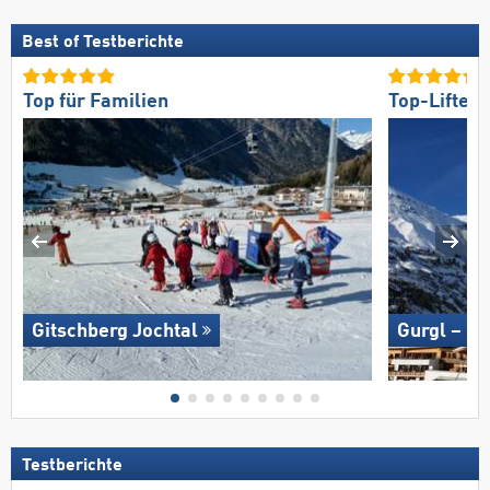
Best of Testberichte
Top für Familien
Top-Lifte/
Gitschberg Jochtal
Gurgl – O
Testberichte