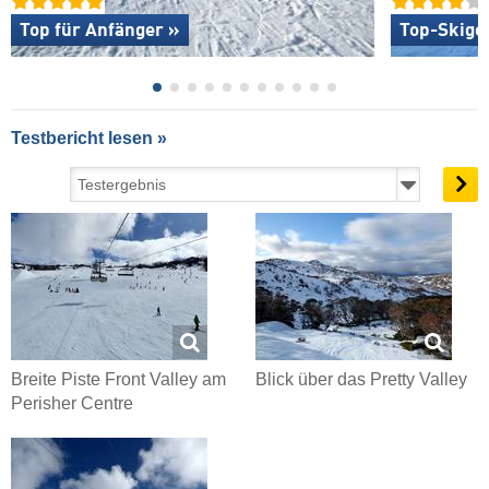
Top für Anfänger »
Top-Skige
Testbericht lesen »
Breite Piste Front Valley am
Blick über das Pretty Valley
Perisher Centre