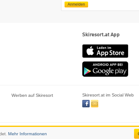
Anmelden
Skiresort.at App
App
Store
Goog
play
Skiresort.at im Social Web
Werben auf Skiresort
facebook
newsletter
det.
Mehr Informationen