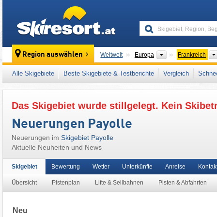
skiresort
Kontinente
Region auswählen
Weltweit
Europa
Frankreich
Dieses Skigebiet liegt auch in:
Zentral-/Hoc
Alle Skigebiete
Beste Skigebiete & Testberichte
Vergleich
Schnee
Westeuropa
,
Europäische Union
Das Skigebiet wurde stillgelegt. Kein Skibet
Neuerungen Payolle
Neuerungen im
Skigebiet Payolle
Aktuelle Neuheiten und News
Skigebiet
Bewertung
Wetter
Unterkünfte
Anreise
Kontak
Übersicht
Pistenplan
Lifte & Seilbahnen
Pisten & Abfahrten
Neu