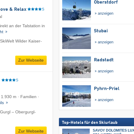
Oberstdorf
Move & Relax
S
anzeigen
al
rekt an der Talstation in
Stubai
cht
SkiWelt Wilder Kaiser-
anzeigen
Radstadt
Zur Webseite
anzeigen
e
S
Pyhrn-Priel
f 1.930 m · Familien ·
anzeigen
ils
Gurgl – Obergurgl-
Top-Hotels für den Skiurlaub
SAVOY DOLOMITES LU
Zur Webseite
S