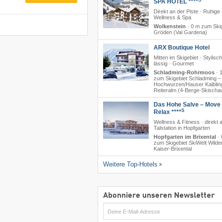
SPA HOTEL ****
Direkt an der Piste · Ruhige
Wellness & Spa
Wolkenstein
·
0 m zum Skig
Gröden (Val Gardena)
ARX Boutique Hotel
Mitten im Skigebiet · Stylisc
lässig · Gourmet
Schladming-Rohrmoos
·
zum Skigebiet Schladming – P
Hochwurzen/​Hauser Kaibling
Reiteralm (4-Berge-Skischa
Das Hohe Salve – Move
S
Relax ****
Wellness & Fitness · direkt 
Talstation in Hopfgarten
Hopfgarten im Brixental
·
zum Skigebiet SkiWelt Wilde
Kaiser-Brixental
Weitere Top-Hotels
Abonniere unseren Newsletter
E-
Mail