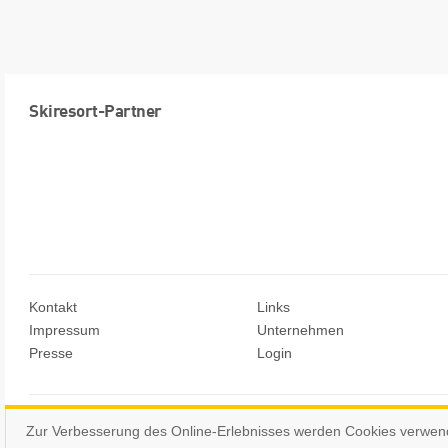
Skiresort-Partner
Kontakt
Links
Impressum
Unternehmen
Presse
Login
© Skiresort Service International GmbH. Alle Rechte vorbehalten.
Zur Verbesserung des Online-Erlebnisses werden Cookies verwen