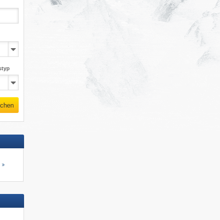
styp
chen
s