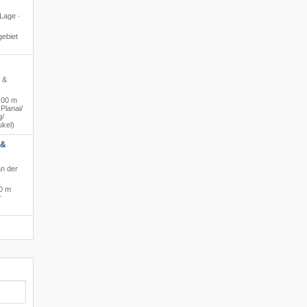
 Lage ·
ebiet
h &
100 m
lanai/​
/​
ukel)
 &
an der
0 m
r