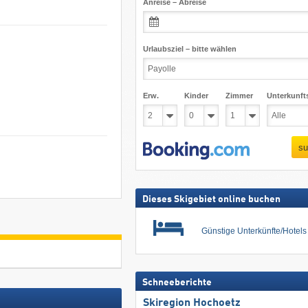
Anreise – Abreise
Urlaubsziel – bitte wählen
Erw.
Kinder
Zimmer
Unterkunft
su
Dieses Skigebiet online buchen
Günstige Unterkünfte/Hotel
Schneeberichte
Skiregion Hochoetz