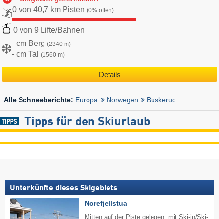
0 von 40,7 km Pisten
(0% offen)
0 von 9 Lifte/Bahnen
- cm Berg
(2340 m)
- cm Tal
(1560 m)
Details
Europa
Norwegen
Buskerud
Alle Schneeberichte:
Tipps für den Skiurlaub
Unterkünfte dieses Skigebiets
Norefjellstua
Mitten auf der Piste gelegen, mit Ski-in/Ski-