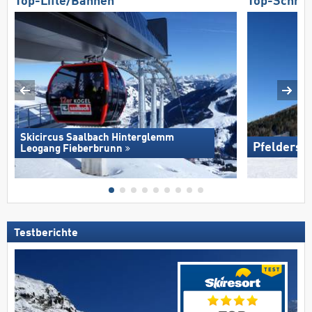
Top-Lifte/Bahnen
Top-Schnee
Skicircus Saalbach Hinterglemm
Pfelders
Leogang Fieberbrunn
Testberichte