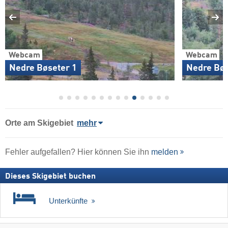
Webcam
Webcam
Nedre Bøseter 1
Nedre Bøs
Orte am Skigebiet
mehr
Fehler aufgefallen? Hier können Sie ihn
melden
Dieses Skigebiet buchen
Unterkünfte