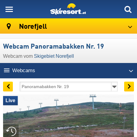
skiresort
Norefjell
Webcam Panoramabakken Nr. 19
Webcam vom
Skigebiet Norefjell
Webcams
Live