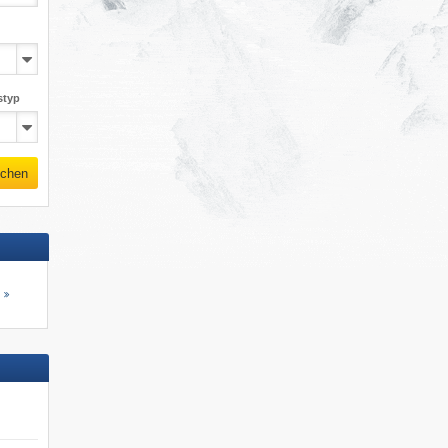
styp
chen
s