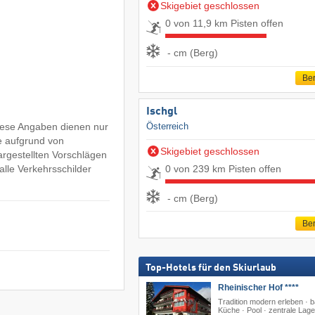
Skigebiet geschlossen
0 von 11,9 km Pisten offen
- cm (Berg)
Ber
Ischgl
Diese Angaben dienen nur
Österreich
e aufgrund von
Skigebiet geschlossen
argestellten Vorschlägen
0 von 239 km Pisten offen
lle Verkehrsschilder
- cm (Berg)
Ber
Top-Hotels für den Skiurlaub
Rheinischer Hof ****
Tradition modern erleben · b
Küche · Pool · zentrale Lage