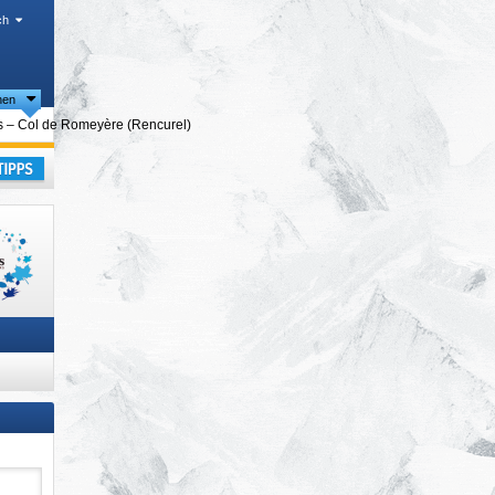
ch
nen
t
 – Col de Romeyère (Rencurel)
 Alpen
,
laub