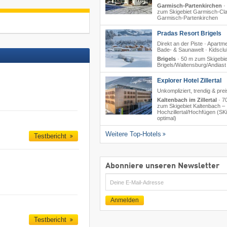
Garmisch-Partenkirchen
·
zum Skigebiet Garmisch-Cla
Garmisch-Partenkirchen
Pradas Resort Brigels
Direkt an der Piste · Apartm
Bade- & Saunawelt · Kidsclu
Brigels
·
50 m zum Skigebie
Brigels/​Waltensburg/​Andiast
Explorer Hotel Zillertal
Unkompliziert, trendig & pre
Kaltenbach im Zillertal
·
7
zum Skigebiet Kaltenbach –
Hochzillertal/​Hochfügen (SKi
optimal)
Weitere Top-Hotels
Testbericht
Abonniere unseren Newsletter
E-
Mail
Anmelden
Testbericht