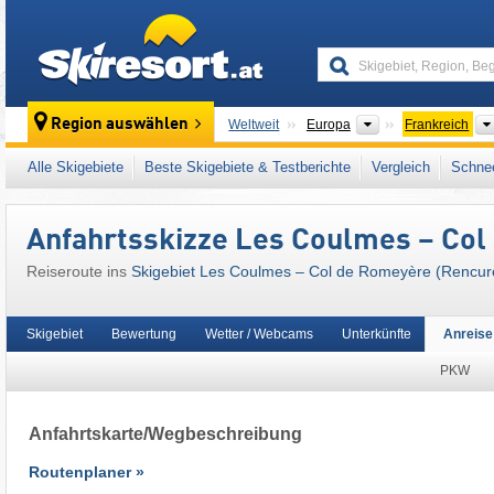
skiresort
Kontinente
Region auswählen
Weltweit
Europa
Frankreich
Dieses Skigebiet liegt auch in:
Dauphiné-Vo
Alle Skigebiete
Beste Skigebiete & Testberichte
Vergleich
Schnee
Westalpen
,
Alpen
,
Westeuropa
,
Europäisch
Anfahrtsskizze Les Coulmes – Col
Reiseroute ins
Skigebiet Les Coulmes – Col de Romeyère (Rencur
Skigebiet
Bewertung
Wetter / Webcams
Unterkünfte
Anreise
PKW
Anfahrtskarte/Wegbeschreibung
Routenplaner »