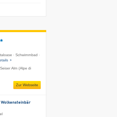
Vitaloase · Schwimmbad ·
etails
Seiser Alm (Alpe di
Zur Webseite
 Wolkensteinbär
el