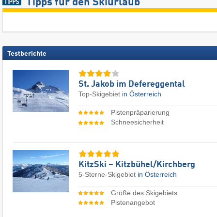
Tipps für den Skiurlaub
Testberichte
St. Jakob im Defereggental
Top-Skigebiet
in Österreich
Pistenpräparierung
Schneesicherheit
KitzSki – Kitzbühel/​Kirchberg
5-Sterne-Skigebiet
in Österreich
Größe des Skigebiets
Pistenangebot