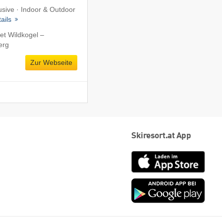
lusive · Indoor & Outdoor
tails
et Wildkogel –
erg
Zur Webseite
Skiresort.at App
App
Store
Goog
play