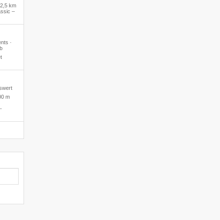
2,5 km
ssic –
ents ·
b
t
iswert
00 m
-