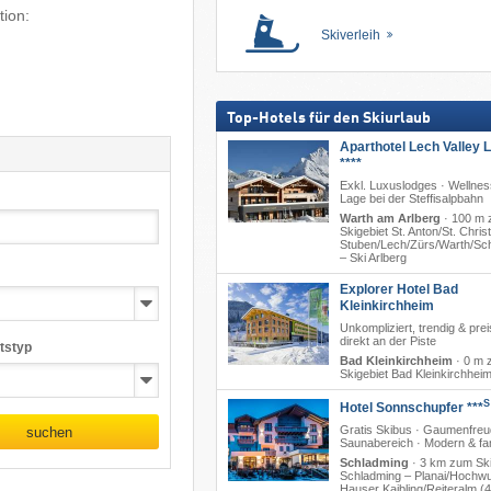
tion:
Skiverleih
Top-Hotels für den Skiurlaub
Aparthotel Lech Valley 
****
Exkl. Luxuslodges · Wellnes
Lage bei der Steffisalpbahn
Warth am Arlberg
·
100 m 
Skigebiet St. Anton/​St. Christ
Stuben/​Lech/​Zürs/​Warth/​S
– Ski Arlberg
Explorer Hotel Bad
Kleinkirchheim
Unkompliziert, trendig & prei
direkt an der Piste
tstyp
Bad Kleinkirchheim
·
0 m 
Skigebiet Bad Kleinkirchhei
S
Hotel Sonnschupfer ***
Gratis Skibus · Gaumenfreu
suchen
Saunabereich · Modern & fam
Schladming
·
3 km zum Ski
Schladming – Planai/​Hochwu
Hauser Kaibling/​Reiteralm (