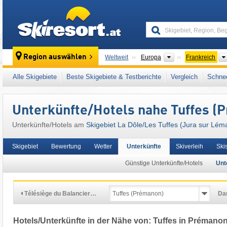
skiresort
Kontinente
Region auswählen
Weltweit
Europa
Frankreich
Kontinente
L
Weltweit
Europa
Schweiz
Alle Skigebiete
Beste Skigebiete & Testberichte
Vergleich
Schnee
Dieses Skigebiet liegt auch in:
Jura (Départ
Französische Schweiz (Romandie)
,
Magic P
Unterkünfte/Hotels nahe Tuffes (
Unterkünfte/Hotels am
Skigebiet La Dôle/​Les Tuffes (Jura sur Lém
Skigebiet
Bewertung
Wetter
Unterkünfte
Skiverleih
Ski
Günstige Unterkünfte/Hotels
Unt
Télésiège du Balancier…
Da
Hotels/Unterkünfte in der Nähe von: Tuffes in Prémano