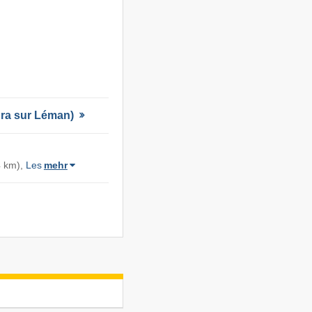
Jura sur Léman)
4 km),
Les
mehr