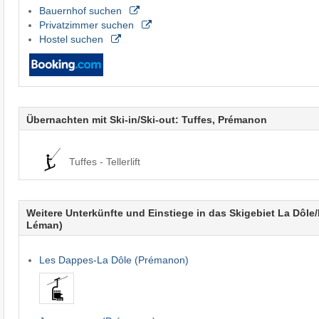
Bauernhof suchen
Privatzimmer suchen
Hostel suchen
Übernachten mit Ski-in/Ski-out: Tuffes, Prémanon
Tuffes - Tellerlift
Weitere Unterkünfte und Einstiege in das Skigebiet La Dôle/​
Léman)
Les Dappes-La Dôle (Prémanon)