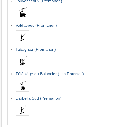
Jouvenceaux (Prémanon)
Valdappes (Prémanon)
Tabagnoz (Prémanon)
Télésiège du Balancier (Les Rousses)
Darbella Sud (Prémanon)