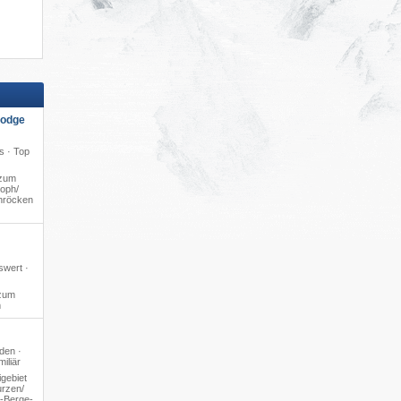
Lodge
s · Top
zum
oph/​
chröcken
swert ·
zum
m
den ·
iliär
gebiet
rzen/​
4-Berge-