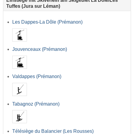
Einstiege mit Skiverleih am Skigebiet La Dôle/​Les
Tuffes (Jura sur Léman)
Les Dappes-La Dôle (Prémanon)
Jouvenceaux (Prémanon)
Valdappes (Prémanon)
Tabagnoz (Prémanon)
Télésiège du Balancier (Les Rousses)