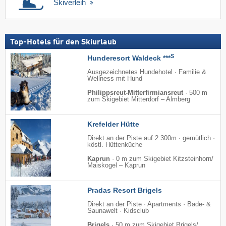
Skiverleih
Top-Hotels für den Skiurlaub
S
Hunderesort Waldeck ***
Ausgezeichnetes Hundehotel · Familie &
Wellness mit Hund
Philippsreut-Mitterfirmiansreut
·
500 m
zum Skigebiet Mitterdorf – Almberg
Krefelder Hütte
Direkt an der Piste auf 2.300m · gemütlich ·
köstl. Hüttenküche
Kaprun
·
0 m zum Skigebiet Kitzsteinhorn/​
Maiskogel – Kaprun
Pradas Resort Brigels
Direkt an der Piste · Apartments · Bade- &
Saunawelt · Kidsclub
Brigels
·
50 m zum Skigebiet Brigels/​