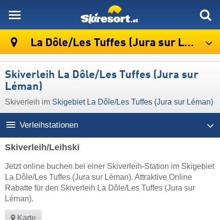
skiresort
La Dôle/​Les Tuffes (Jura sur Léman)
Skiverleih La Dôle/​Les Tuffes (Jura sur
Léman)
Skiverleih im
Skigebiet La Dôle/​Les Tuffes (Jura sur Léman)
Verleihstationen
Skiverleih/Leihski
Jetzt online buchen bei einer Skiverleih-Station im Skigebiet
La Dôle/​Les Tuffes (Jura sur Léman). Attraktive Online
Rabatte für den Skiverleih La Dôle/​Les Tuffes (Jura sur
Léman).
Karte