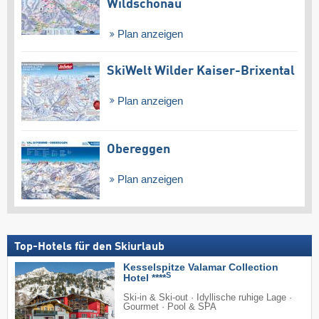
Wildschönau
Plan anzeigen
SkiWelt Wilder Kaiser-Brixental
Plan anzeigen
Obereggen
Plan anzeigen
Top-Hotels für den Skiurlaub
Kesselspitze Valamar Collection
S
Hotel ****
Ski-in & Ski-out · Idyllische ruhige Lage ·
Gourmet · Pool & SPA