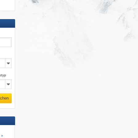
styp
chen
s