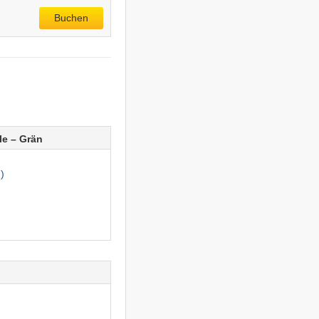
Buchen
le – Grän
)