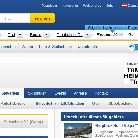
Testsieger
Newsletter
Weltrekorde
Jobs
Deuts
Skigebiet,
suchen
Region,
Skigebiet liegt in mehreren Regio
Begriffe
…
Länder
Bundesländer
Bezirke/Städte
Tourismusregionen
Tirol
Reutte
Tannheimer Tal
Füssener Jöchle – Grän
lgäuer Alpen
,
Snow Card Tirol
,
Tiroler Alpen
,
Nördliche Ostalpen
,
Westösterreich
,
berichte
Wetter
Lifte & Seilbahnen
Unterkünfte
steuropa
,
Mitteleuropa
,
Europäische Union
Tipps
für
den
Skiur
Skiverleih
Skischulen
Events
Anreise
Kontakt
Verleihstationen
Skiverleih am Lift/Talstation
Grän
Skibekleidung
Unterkünfte dieses Skigebiets
Schachenlift 1 (Grän)
Bergblick Hotel & Spa **
3 Skigebiete · Loipenparadie
ZeitGenuss · WellnessGen