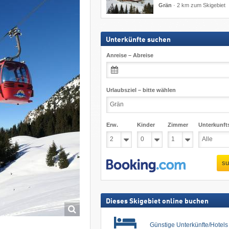
Grän
·
2 km zum Skigebiet
Unterkünfte suchen
Anreise – Abreise
Urlaubsziel – bitte wählen
Erw.
Kinder
Zimmer
Unterkunft
su
Dieses Skigebiet online buchen
Günstige Unterkünfte/Hotel