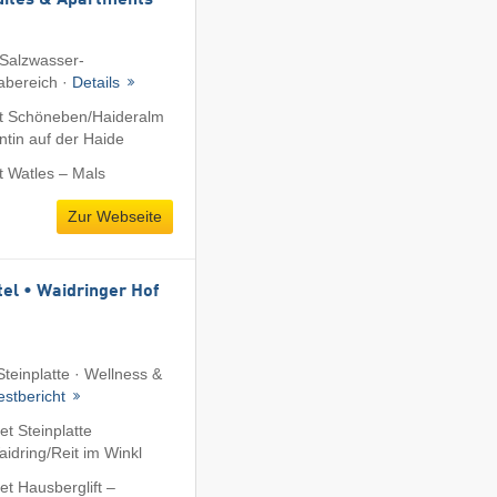
uites & Apartments
 Salzwasser-
abereich ·
Details
t Schöneben/​Haideralm
ntin auf der Haide
t Watles – Mals
Zur Webseite
tel • Waidringer Hof
Steinplatte · Wellness &
estbericht
t Steinplatte
dring/​Reit im Winkl
t Hausberglift –