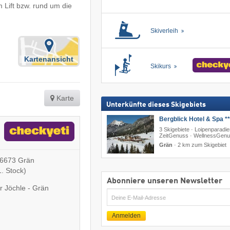
m Lift bzw. rund um die
Skiverleih
Kartenansicht
Skikurs
Karte
Unterkünfte dieses Skigebiets
Bergblick Hotel & Spa **
3 Skigebiete · Loipenparadie
ZeitGenuss · WellnessGen
Grän
·
2 km zum Skigebiet
, 6673 Grän
. Stock)
Abonniere unseren Newsletter
 Jöchle - Grän
E-
Mail
Anmelden