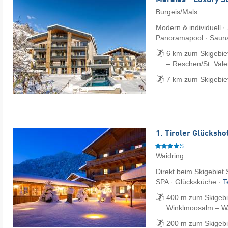
Maraias - Luxury S
Burgeis/Mals
Modern & individuell ·
Panoramapool · Saun
6 km zum Skigebie
– Reschen/​St. Vale
7 km zum Skigebie
1. Tiroler Glücksho
S
Waidring
Direkt beim Skigebiet 
SPA · Glücksküche ·
T
400 m zum Skigebie
Winklmoosalm – Wai
200 m zum Skigebie