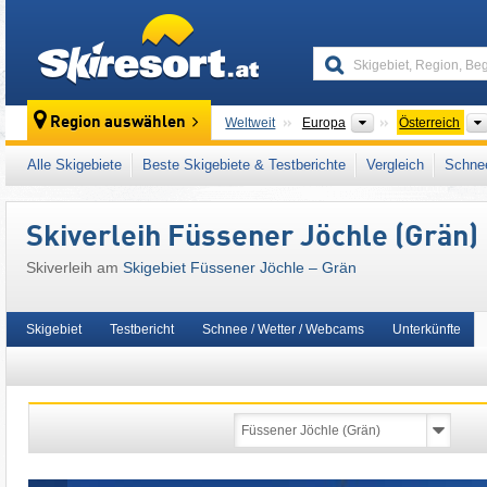
skiresort
Kontinente
Region auswählen
Weltweit
Europa
Österreich
Dieses Skigebiet liegt auch in:
Außerfern
,
Al
Alle Skigebiete
Beste Skigebiete & Testberichte
Vergleich
Schnee
Österreichische Alpen
,
Ostalpen
,
Alpen
,
We
Skiverleih Füssener Jöchle (Grän)
Skiverleih am
Skigebiet Füssener Jöchle – Grän
Skigebiet
Testbericht
Schnee / Wetter / Webcams
Unterkünfte