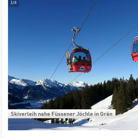
1/4
Skiverleih nahe Füssener Jöchle in Grän