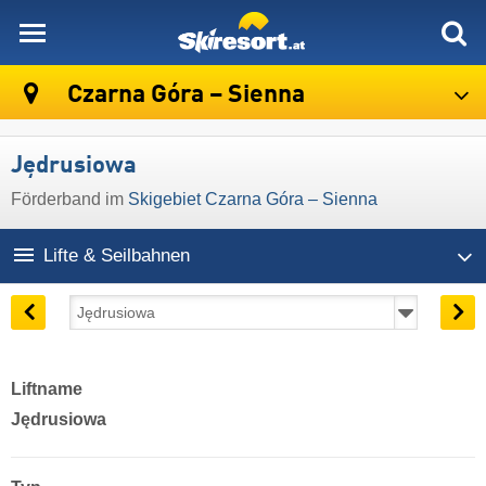
skiresort
Czarna Góra – Sienna
Jędrusiowa
Förderband im
Skigebiet Czarna Góra – Sienna
Lifte & Seilbahnen
Liftname
Jędrusiowa