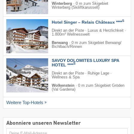
Winterberg
·
0 m zum Skigebiet
Winterberg (Skiliftkarussell)
S
Hotel Singer – Relais Châteaux ****
Direkt an der Piste · Luxus & Herzlichkeit ·
1.800m² Wellnesswelt
Berwang
·
0 m zum Skigebiet Berwang/​
Bichlbach/​Rinnen
SAVOY DOLOMITES LUXURY SPA
S
HOTEL ****
Direkt an der Piste · Ruhige Lage ·
Wellness & Spa
Wolkenstein
·
0 m zum Skigebiet Gröden
(Val Gardena)
Weitere Top-Hotels
Abonniere unseren Newsletter
E-