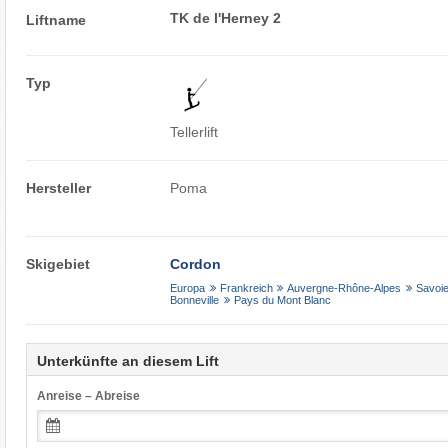
TK de l'Herney 2
Liftname
Typ
Tellerlift
Hersteller
Poma
Skigebiet
Cordon
Europa
Frankreich
Auvergne-Rhône-Alpes
Savoie
Bonneville
Pays du Mont Blanc
Unterkünfte an diesem Lift
Anreise – Abreise