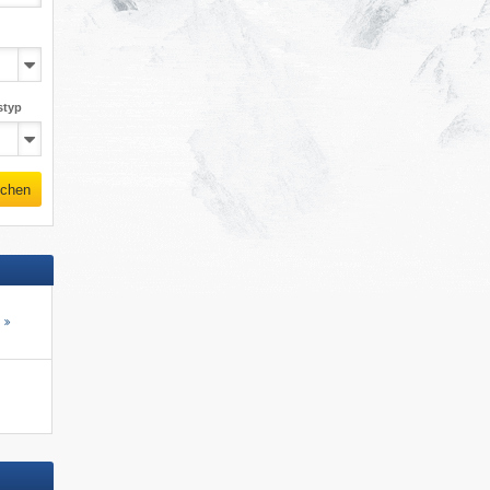
styp
chen
s