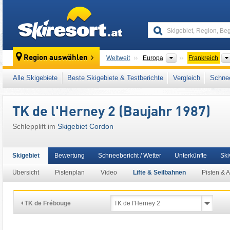
skiresort
Kontinente
Region auswählen
Weltweit
Europa
Frankreich
Dieses Skigebiet liegt auch in:
Evasion Mont
Alle Skigebiete
Beste Skigebiete & Testberichte
Vergleich
Schnee
Französische Alpen
,
Westalpen
,
Alpen
,
Wes
TK de l'Herney 2 (Baujahr 1987)
Schlepplift im
Skigebiet Cordon
Skigebiet
Bewertung
Schneebericht / Wetter
Unterkünfte
Ski
Übersicht
Pistenplan
Video
Lifte & Seilbahnen
Pisten & 
TK de Frébouge