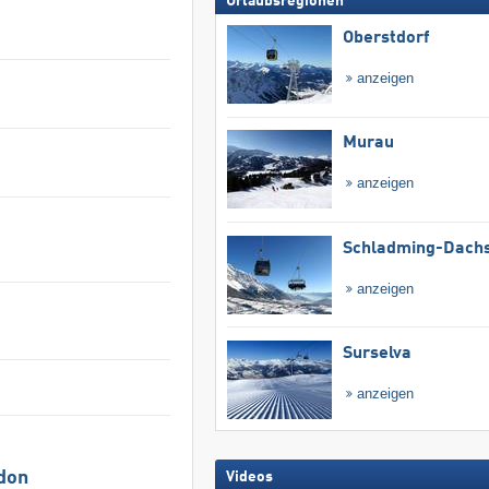
Urlaubsregionen
Oberstdorf
anzeigen
Murau
anzeigen
Schladming-Dachs
anzeigen
Surselva
anzeigen
don
Videos