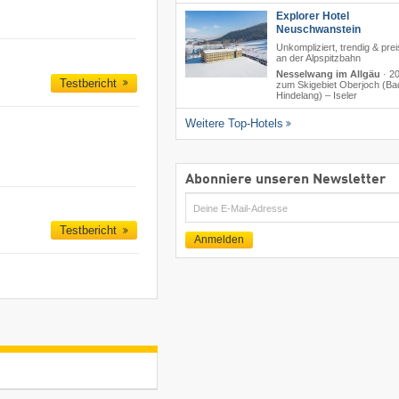
Explorer Hotel
Neuschwanstein
Unkompliziert, trendig & prei
an der Alpspitzbahn
Nesselwang im Allgäu
·
2
Testbericht
zum Skigebiet Oberjoch (Ba
Hindelang) – Iseler
Weitere Top-Hotels
Abonniere unseren Newsletter
E-
Mail
Testbericht
Anmelden