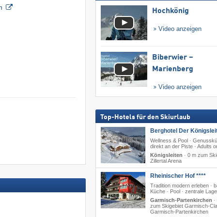
n
Hochkönig
Video anzeigen
Biberwier –
Marienberg
Video anzeigen
Top-Hotels für den Skiurlaub
Berghotel Der Königslei
Wellness & Pool · Genusskü
direkt an der Piste · Adults o
Königsleiten
·
0 m zum Ski
Zillertal Arena
Rheinischer Hof ****
Tradition modern erleben · b
Küche · Pool · zentrale Lage
Garmisch-Partenkirchen
·
zum Skigebiet Garmisch-Cla
Garmisch-Partenkirchen