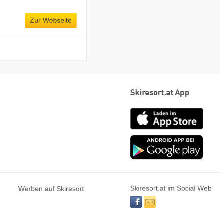
Zur Webseite
Skiresort.at App
App
Store
Goog
play
Skiresort.at im Social Web
Werben auf Skiresort
facebook
newsletter