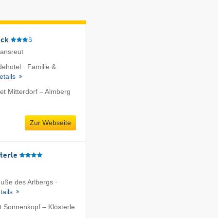
eck
S
iansreut
ehotel · Familie &
etails
t Mitterdorf – Almberg
Zur Webseite
terle
uße des Arlbergs ·
tails
 Sonnenkopf – Klösterle