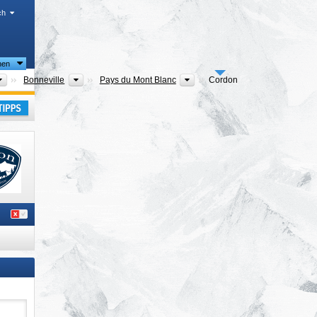
ch
nen
Départements
Arrondissements
Tourismusregionen
Bonneville
Pays du Mont Blanc
Cordon
laub