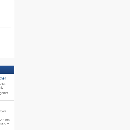
tner
che ·
nly
gebiet
ayer.
2,5 km
ssic –