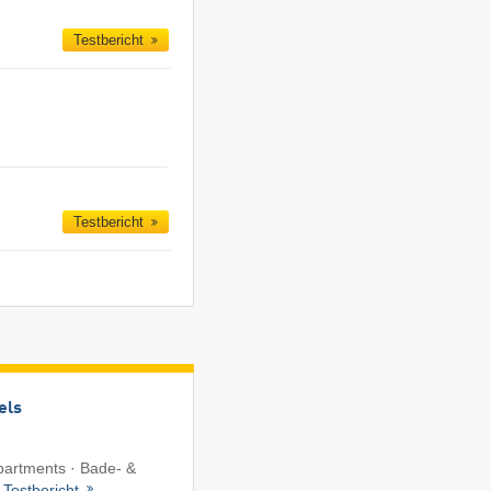
Testbericht
Testbericht
els
Apartments · Bade- &
·
Testbericht