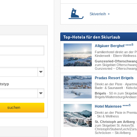
Skiverleih
Top-Hotels für den Skiurlaub
S
Allgäuer Berghof ****
Familienhotel direkt an der Pi
Kinderwelt · Eltern-Wellness
Gunzesried-Ofterschwan
zum Skigebiet Ofterschwang/
Gunzesried – Ofterschwang
Pradas Resort Brigels
tstyp
Direkt an der Piste · Apartm
Bade- & Saunawelt · Kidsclu
Brigels
·
50 m zum Skigebie
Brigels/​Waltensburg/​Andiast
S
Hotel Maiensee ****
suchen
Direkt an der Piste in Prem
· Ski & Wellness
St. Christoph am Arlberg
zum Skigebiet St. Anton/​St.
Christoph/​Stuben/​Lech/​Zürs/
Schröcken – Ski Arlberg