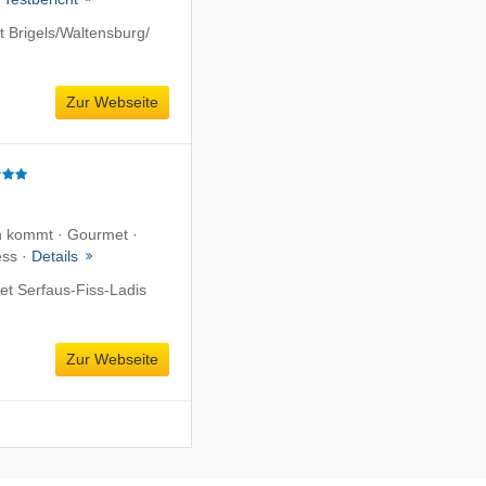
Brigels/​Waltensburg/​
Zur Webseite
n kommt · Gourmet ·
ess ·
Details
et Serfaus-Fiss-Ladis
Zur Webseite