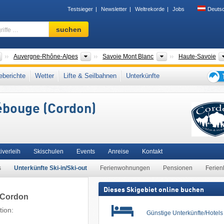
Testsieger
Newsletter
Weltrekorde
Jobs
Deuts
Skigebiet,
suchen
Region,
Begriffe
…
Länder
Neue Regionen
Tourismusregionen
Auvergne-Rhône-Alpes
Savoie Mont Blanc
Haute-Savoie
-Blanc
,
Savoyer Voralpen
,
Nördliche Französische Alpen
,
Rhône-Alpes
,
berichte
Wetter
Lifte & Seilbahnen
Unterkünfte
teuropa
,
Europäische Union
Tipps
für
ébouge (Cordon)
den
Skiur
iverleih
Skischulen
Events
Anreise
Kontakt
s
Unterkünfte Ski-in/Ski-out
Ferienwohnungen
Pensionen
Ferien
Dieses Skigebiet online buchen
n Cordon
tion:
Günstige Unterkünfte/Hotel