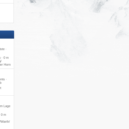
ste ·
g
·
0 m
​
er Horn
ents ·
b
t
ium Lage
·
0 m
​Warth/​