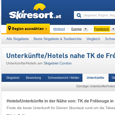
skiresort
Kontinente
Region auswählen
Weltweit
Europa
Frankreich
Dieses Skigebiet liegt auch in:
Evasion Mont
Alle Skigebiete
Beste Skigebiete & Testberichte
Vergleich
Schnee
Französische Alpen
,
Westalpen
,
Alpen
,
Wes
Unterkünfte/Hotels nahe TK de Fr
Unterkünfte/Hotels am
Skigebiet Cordon
Skigebiet
Bewertung
Schneebericht / Wetter
Unterkünfte
Sk
Günstige Unterkünfte/Hotel
Hotels/Unterkünfte in der Nähe von: TK de Frébouge i
Finde die beste Unterkunft für Deinen Skiurlaub rund um die Talsta