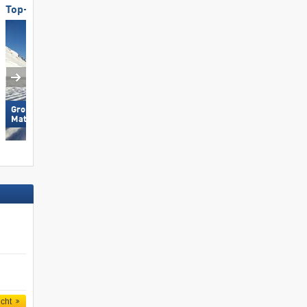
Top-Pistenpräparierung
Top-Pistenpräparierung
Großglockner Resort Kals-
Hochkönig
Matrei
icht