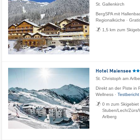
St. Gallenkirch
BergSPA mit Hallenba
Regionalküche · Grati
1,5 km zum Skigebi
Hotel Maiensee
St. Christoph am Arlb
Direkt an der Piste in
Wellness ·
Testberich
0 m zum Skigebiet S
Stuben/​Lech/​Zürs/
Arlberg