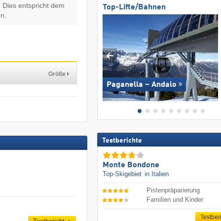
 Dies entspricht dem
Top-Lifte/Bahnen
n.
Größe
Paganella – Andalo
Testberichte
Monte Bondone
Top-Skigebiet
in Italien
Pistenpräparierung
Familien und Kinder
Testber