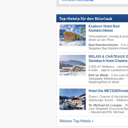
Top-Hotels für den Skiurlaub
Explorer Hotel Bad
Kleinkirchheim
Unkompliziert, trendig & prei
direkt an der Piste
Bad Kleinkirchheim
·
0 m 
Skigebiet Bad Kleinkirchhei
RELAIS & CHÂTEAUX G
Steinbach Hotel Chalet
2.000 m² Wellness · nachhal
kreativ · eigene Landwirtsch
Reit im Winkl
·
5 km zum Sk
Steinplatte Winklmoosalm –
Waidring/​Reit im Winkl
Hotel Die METZGERstub'
Österr. Charme & Herzlichke
Salzburger Küche · Wellnes
St. Michael im Lungau
·
4
zum Skigebiet Grosseck/​Sp
– Mauterndorf/​St. Michael
Weitere Top-Hotels