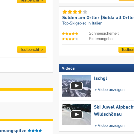
Testbericht
Sulden am Ortler (Solda all'Ortle
Top-Skigebiet
in Italien
Schneesicherheit
Pistenangebot
Testbericht
Testber
Videos
Ischgl
Video anzeigen
Ski Juwel Alpbach
Wildschönau
Video anzeigen
amangspitze