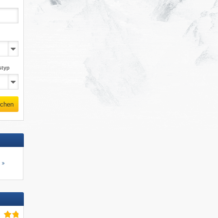
styp
chen
s