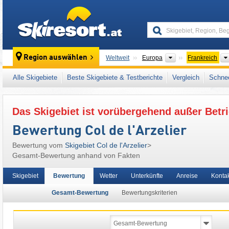
skiresort
Kontinente
Region auswählen
Weltweit
Europa
Frankreich
Dieses Skigebiet liegt auch in:
Dauphiné-Vo
Alle Skigebiete
Beste Skigebiete & Testberichte
Vergleich
Schnee
Westalpen
,
Alpen
,
Westeuropa
,
Europäisch
Das Skigebiet ist vorübergehend außer Betri
Bewertung Col de l'Arzelier
Bewertung vom
Skigebiet Col de l'Arzelier
>
Gesamt-Bewertung anhand von Fakten
Skigebiet
Bewertung
Wetter
Unterkünfte
Anreise
Konta
Gesamt-Bewertung
Bewertungskriterien