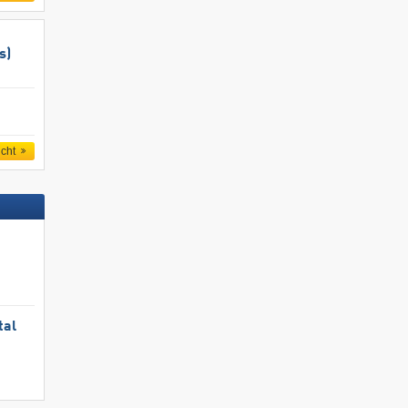
s)
icht
tal