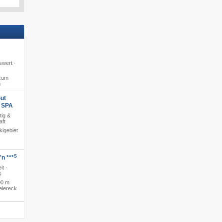
swert ·
zum
m
ut
s SPA
tig &
aft
igebiet
S
n ***
it ·
s
00 m
eiereck