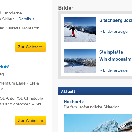
Bilder
d · moderne
s Skibus ·
Details
Gitschberg Joc
et Silvretta Montafon
Bilder anzeigen
Zur Webseite
Steinplatte
Winklmoosalm
S
Bilder anzeigen
erg
 Premium Lage · Ski &
t
Aktuell
t. Anton/​St. Christoph/​
Hochoetz
​Warth/​Schröcken – Ski
Die familienfreundliche Skiregion
Zur Webseite