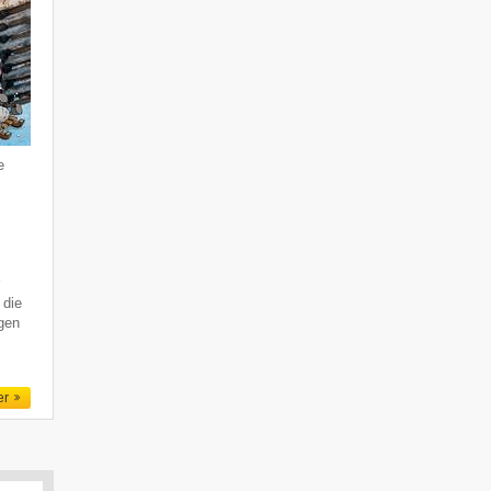
e
r
 die
gen
er