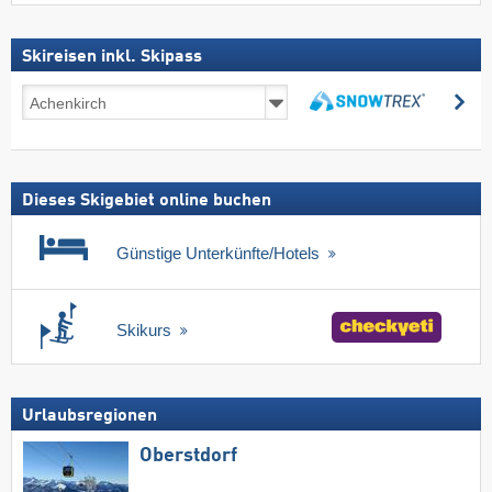
Skireisen inkl. Skipass
Skireisen
su
inkl.
suchen
Skipass
Dieses Skigebiet online buchen
Günstige Unterkünfte/Hotels
Skikurs
Urlaubsregionen
Oberstdorf