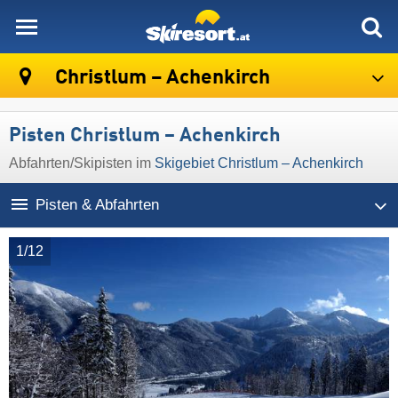
skiresort
Christlum – Achenkirch
Pisten Christlum – Achenkirch
Abfahrten/Skipisten im
Skigebiet Christlum – Achenkirch
Pisten & Abfahrten
1/12