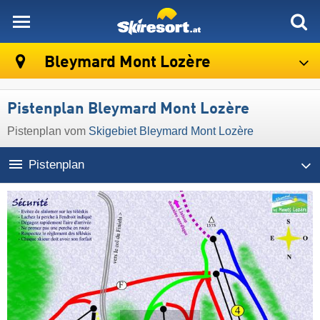
skiresort
Bleymard Mont Lozère
Pistenplan Bleymard Mont Lozère
Pistenplan vom
Skigebiet Bleymard Mont Lozère
Pistenplan