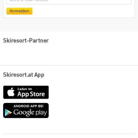
E-
Mail
Anmelden
Skiresort-Partner
Skiresort.at App
App
Store
Google
play