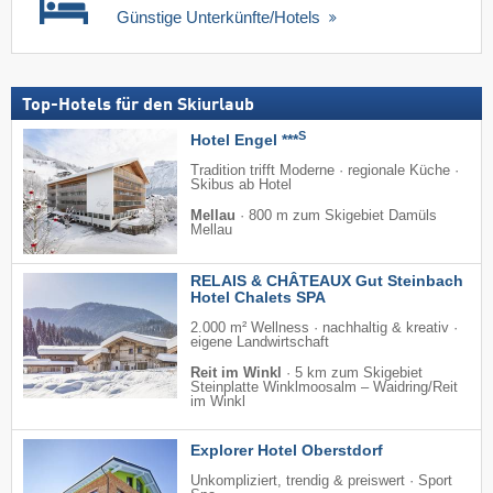
Günstige Unterkünfte/Hotels
Top-Hotels für den Skiurlaub
S
Hotel Engel ***
Tradition trifft Moderne · regionale Küche ·
Skibus ab Hotel
Mellau
·
800 m zum Skigebiet Damüls
Mellau
RELAIS & CHÂTEAUX Gut Steinbach
Hotel Chalets SPA
2.000 m² Wellness · nachhaltig & kreativ ·
eigene Landwirtschaft
Reit im Winkl
·
5 km zum Skigebiet
Steinplatte Winklmoosalm – Waidring/​Reit
im Winkl
Explorer Hotel Oberstdorf
Unkompliziert, trendig & preiswert · Sport