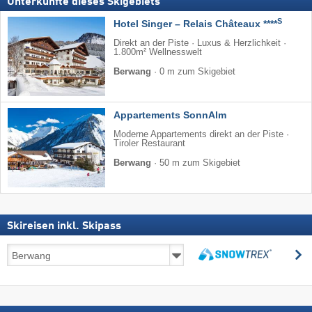
Unterkünfte dieses Skigebiets
S
Hotel Singer – Relais Châteaux ****
Direkt an der Piste · Luxus & Herzlichkeit ·
1.800m² Wellnesswelt
Berwang
·
0 m zum Skigebiet
Appartements SonnAlm
Moderne Appartements direkt an der Piste ·
Tiroler Restaurant
Berwang
·
50 m zum Skigebiet
Skireisen inkl. Skipass
Skireisen
s
inkl.
suchen
Skipass