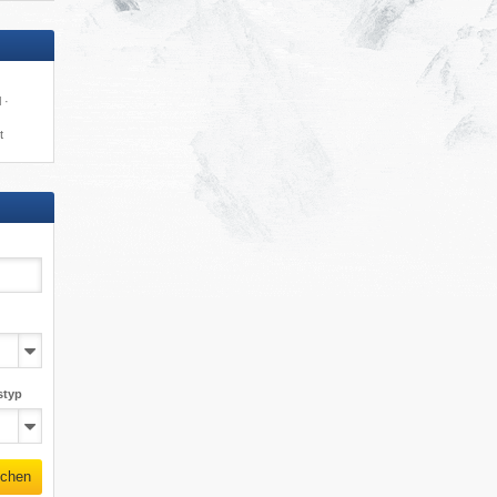
 ·
t
styp
chen