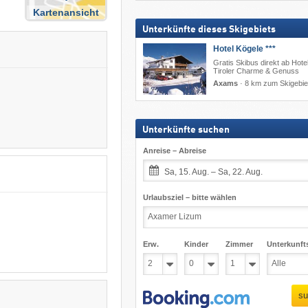
Kartenansicht
Unterkünfte dieses Skigebiets
Hotel Kögele ***
Gratis Skibus direkt ab Hotel
Tiroler Charme & Genuss
Axams
·
8 km zum Skigebie
Unterkünfte suchen
Anreise – Abreise
Sa, 15. Aug. – Sa, 22. Aug.
Urlaubsziel – bitte wählen
Erw.
Kinder
Zimmer
Unterkunft
su