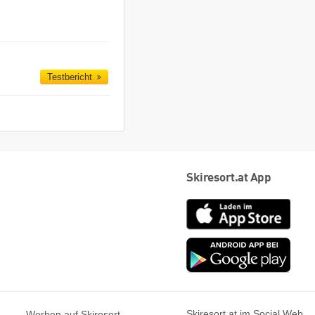
Testbericht
Skiresort.at App
App
Store
Goog
play
Skiresort.at im Social Web
Werben auf Skiresort