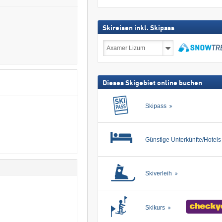
Skireisen inkl. Skipass
Skireisen
inkl.
Skipass
suchen
Dieses Skigebiet online buchen
Skipass
Günstige Unterkünfte/Hotel
Skiverleih
Skikurs