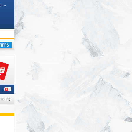
ch
laub
eidung
t
Die Axamer Lizum entdecken
Hoadlbahn - in
Sonnenplatea