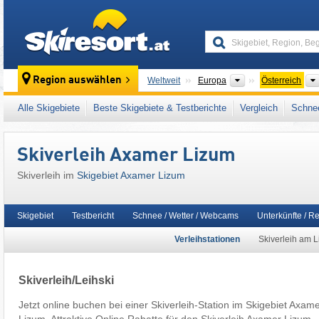
skiresort
Kontinente
Region auswählen
Weltweit
Europa
Österreich
Dieses Skigebiet liegt auch in:
SKI plus CITY
Alle Skigebiete
Beste Skigebiete & Testberichte
Vergleich
Schnee
Freizeitticket Tirol
,
Inntal
,
Snow Card Tirol
,
T
Ostalpen
,
Alpen
,
Westeuropa
,
Mitteleuropa
,
Skiverleih Axamer Lizum
Skiverleih im
Skigebiet Axamer Lizum
Skigebiet
Testbericht
Schnee / Wetter / Webcams
Unterkünfte / R
Verleihstationen
Skiverleih am Li
Skiverleih/Leihski
Jetzt online buchen bei einer Skiverleih-Station im Skigebiet Axam