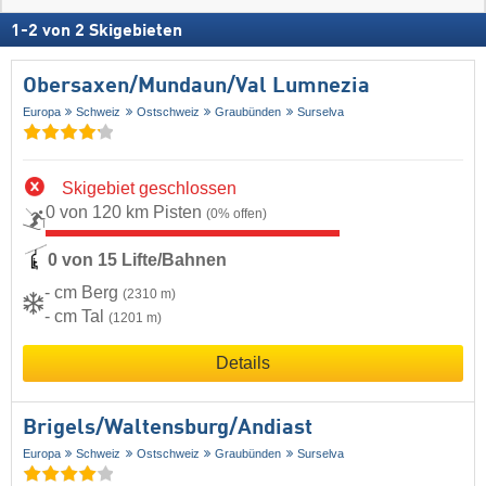
1
-
2
von
2
Skigebieten
Obersaxen/​Mundaun/​Val Lumnezia
Europa
Schweiz
Ostschweiz
Graubünden
Surselva
Skigebiet geschlossen
0 von 120 km Pisten
(0% offen)
0 von 15 Lifte/Bahnen
- cm Berg
(2310 m)
- cm Tal
(1201 m)
Details
Brigels/​Waltensburg/​Andiast
Europa
Schweiz
Ostschweiz
Graubünden
Surselva