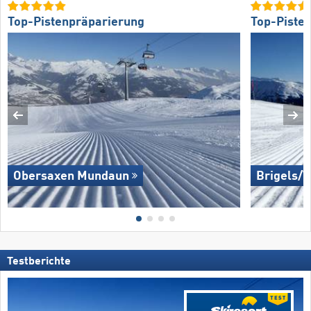
Top-Pistenpräparierung
Top-Piste
Obersaxen Mundaun
Brigels/​
Testberichte