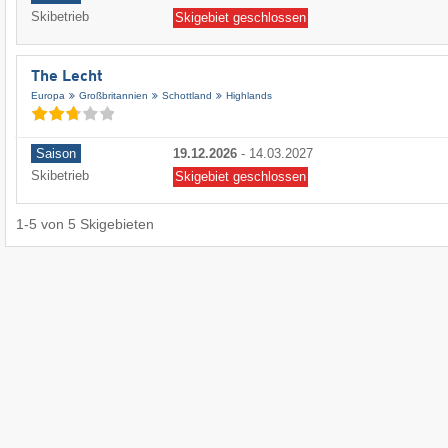
Skibetrieb
Skigebiet geschlossen
The Lecht
Europa
Großbritannien
Schottland
Highlands
Saison
19.12.2026
-
14.03.2027
Skibetrieb
Skigebiet geschlossen
1
-
5
von
5
Skigebieten