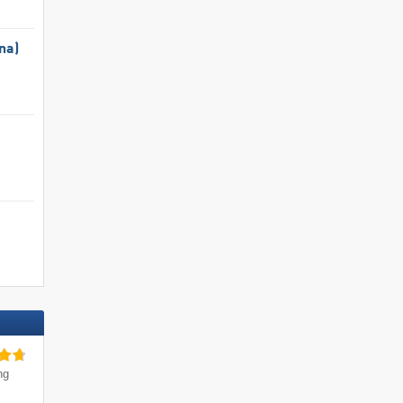
na)
ng