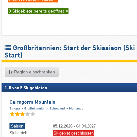
0 Skigebiete bereits geöffnet
Großbritannien: Start der Skisaison (Ski
Start)
Region einschränken
1
-
5
von
5
Skigebieten
Cairngorm Mountain
Europa
Großbritannien
Schottland
Highlands
Saison
05.12.2026
-
04.04.2027
Skibetrieb
Skigebiet geschlossen