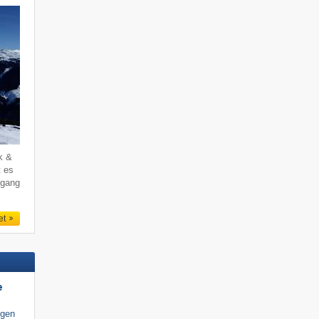
k &
t es
ogang
et
e
igen