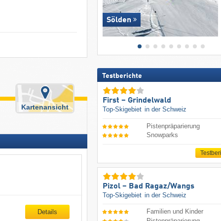
Sölden
Testberichte
First – Grindelwald
Kartenansicht
Top-Skigebiet
in der Schweiz
Pistenpräparierung
Snowparks
Testber
Pizol – Bad Ragaz/​Wangs
Top-Skigebiet
in der Schweiz
Familien und Kinder
Details
Pistenpräparierung