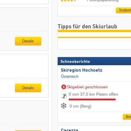
Testber
Tipps für den Skiurlaub
Details
Schneeberichte
Skiregion Hochoetz
Österreich
Skigebiet geschlossen
Details
0 von 37,5 km Pisten offen
0 cm (Berg)
Ber
Carezza