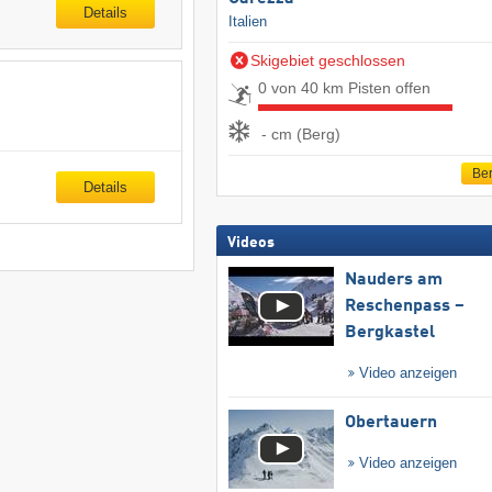
Details
Italien
Skigebiet geschlossen
0 von 40 km Pisten offen
- cm (Berg)
Ber
Details
Videos
Nauders am
Reschenpass –
Bergkastel
Video anzeigen
Obertauern
Video anzeigen