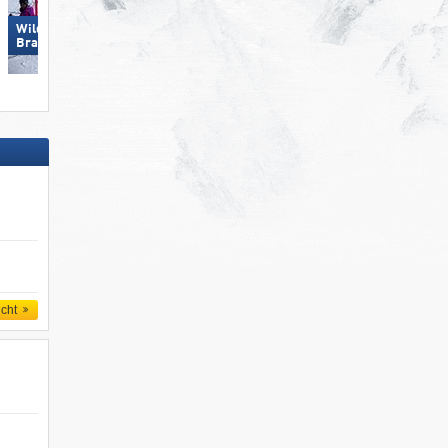
Wildkogel – Neukirchen/​
Turracher Höhe
Bramberg
icht