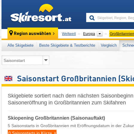
skiresort
Kontinente
Region auswählen
Weltweit
Europa
Großbritannie
Alle Skigebiete
Beste Skigebiete & Testberichte
Vergleich
Schnee
Saisonstart Großbritannien (Ski
Skigebiete sortiert nach dem nächsten Saisonbeginn 
Saisoneröffnung in Großbritannien zum Skifahren
Skiopening Großbritannien (Saisonauftakt)
5 Saisonstarts in Großbritannien mit Eröffnungsdatum in der Zukun
0 Saisonstarts in Kürze