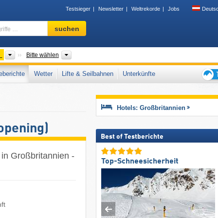
Testsieger
Newsletter
Weltrekorde
Jobs
Deuts
Skigebiet,
suchen
Region,
Begriffe
…
Länder
Landesteile, Gebirgszug, Parks
n
Bitte wählen
berichte
Wetter
Lifte & Seilbahnen
Unterkünfte
Tipps
für
den
Hotels: Großbritannien
Skiur
opening)
Best of Testberichte
in Großbritannien -
Top-Schneesicherheit
ft