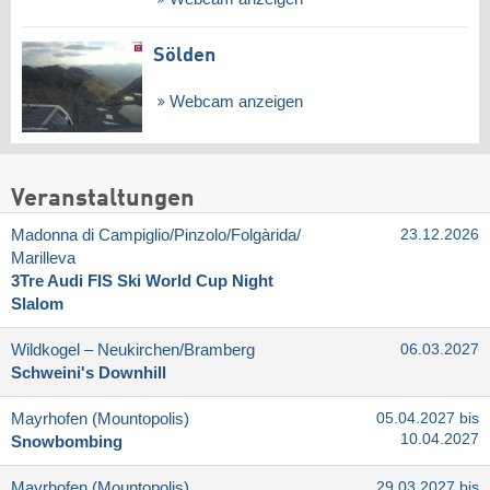
Sölden
Webcam anzeigen
Veranstaltungen
Madonna di Campiglio/​Pinzolo/​Folgàrida/​
23.12.2026
Marilleva
3Tre Audi FIS Ski World Cup Night
Slalom
Wildkogel – Neukirchen/​Bramberg
06.03.2027
Schweini's Downhill
Mayrhofen (Mountopolis)
05.04.2027 bis
10.04.2027
Snowbombing
Mayrhofen (Mountopolis)
29.03.2027 bis