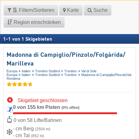
Filtern/Sortieren
Karte
Suche
Region einschränken
1
-
1
von
1
Skigebieten
Madonna di Campiglio/​Pinzolo/​Folgàrida/​
Marilleva
Europa
Italien
Trentino-Südtirol
Trentino
Val di Sole
Europa
Italien
Trentino-Südtirol
Trentino
Madonna di Campiglio/​Pinzolo/​Val
Rendena
Skigebiet geschlossen
0 von 155 km Pisten
(0% offen)
0 von 58 Lifte/Bahnen
- cm Berg
(2504 m)
- cm Tal
(852 m)