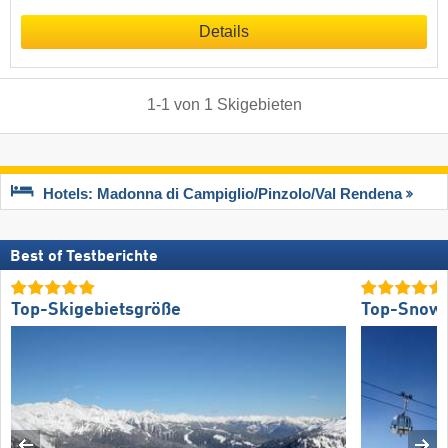
Details
1
-
1
von
1
Skigebieten
Hotels: Madonna di Campiglio/​Pinzolo/​Val Rendena
Best of Testberichte
Top-Skigebietsgröße
Top-Snow