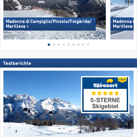
Madonna di Campiglio/​Pinzolo/​Folgàrida/​
Madonna di 
Marilleva
Marilleva
Testberichte